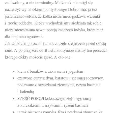
zadowolony, a nie terminalny. Małżonek nie mógł się
nacieszyć wynalazkiem pomysłowego Dobromira, ja też
jestem zadowolona, że kotka może mieć godziwe warunki
i trochę oddechu. Kiedy wychodziliśmy siedziała tak sobie,
niezainteresowana nawet porcją świeżego indyka, która mąż
dla niej rano ugotował.
Jak widzicie, gotowanie u nas zaczęło się jeszcze przed szóstą
rano. A po przyjściu do Bufetu kontynuowaliśmy ten proceder,
którego efekty możecie zjeść. A oto one:
krem z buraków z zakwasem i jogurtem
czerwone curry z dyni, batatów i zielonej soczewicy,
podawane z orzeszkami ziemnymi, ryżem basmati
i kolendrą
SZEŚĆ PORCJI kokosowego zielonego curry
z kurczakiem, warzywami i ryżem basmati
tartak pieczoną papryką, fetą i pestkami słonecznika.