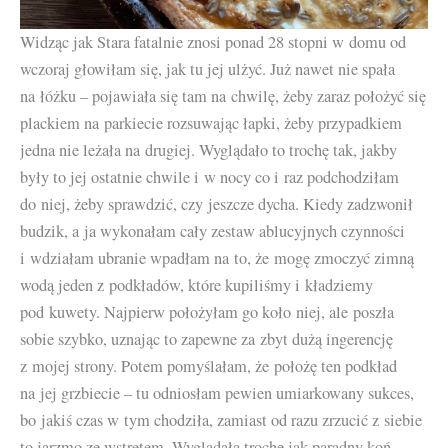
Widząc jak Stara fatalnie znosi ponad 28 stopni w domu od
wczoraj głowiłam się, jak tu jej ulżyć. Już nawet nie spała
na łóżku – pojawiała się tam na chwilę, żeby zaraz położyć się
plackiem na parkiecie rozsuwając łapki, żeby przypadkiem
jedna nie leżała na drugiej. Wyglądało to trochę tak, jakby
były to jej ostatnie chwile i w nocy co i raz podchodziłam
do niej, żeby sprawdzić, czy jeszcze dycha. Kiedy zadzwonił
budzik, a ja wykonałam cały zestaw ablucyjnych czynności
i wdziałam ubranie wpadłam na to, że mogę zmoczyć zimną
wodą jeden z podkładów, które kupiliśmy i kładziemy
pod kuwety. Najpierw położyłam go koło niej, ale poszła
sobie szybko, uznając to zapewne za zbyt dużą ingerencję
z mojej strony. Potem pomyślałam, że położę ten podkład
na jej grzbiecie – tu odniosłam pewien umiarkowany sukces,
bo jakiś czas w tym chodziła, zamiast od razu zrzucić z siebie
to jarzmo ze wstrętem. Wyglądała trochę jak paradny koń,