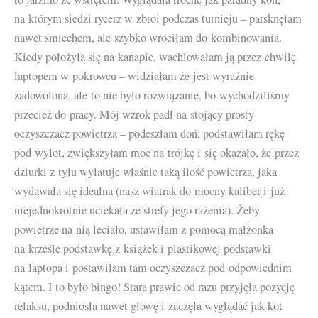
na którym siedzi rycerz w zbroi podczas turnieju – parsknęłam
nawet śmiechem, ale szybko wróciłam do kombinowania.
Kiedy położyła się na kanapie, wachlowałam ją przez chwilę
laptopem w pokrowcu – widziałam że jest wyraźnie
zadowolona, ale to nie było rozwiązanie, bo wychodziliśmy
przecież do pracy. Mój wzrok padł na stojący prosty
oczyszczacz powietrza – podeszłam doń, podstawiłam rękę
pod wylot, zwiększyłam moc na trójkę i się okazało, że przez
dziurki z tyłu wylatuje właśnie taką ilość powietrza, jaka
wydawała się idealna (nasz wiatrak do mocny kaliber i już
niejednokrotnie uciekała ze strefy jego rażenia). Żeby
powietrze na nią leciało, ustawiłam z pomocą małżonka
na krześle podstawkę z książek i plastikowej podstawki
na laptopa i postawiłam tam oczyszczacz pod odpowiednim
kątem. I to było bingo! Stara prawie od razu przyjęła pozycję
relaksu, podniosła nawet głowę i zaczęła wyglądać jak kot