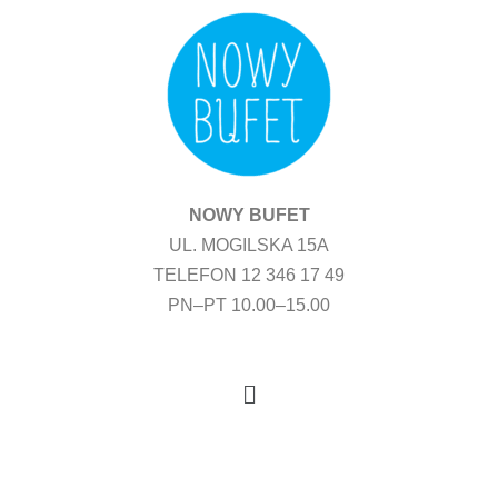
Przejdź
do
treści
NOWY BUFET
UL. MOGILSKA 15A
TELEFON 12 346 17 49
PN–PT 10.00–15.00
Menu