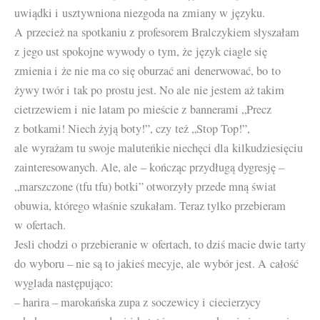
uwiądki i usztywniona niezgoda na zmiany w języku.
A przecież na spotkaniu z profesorem Bralczykiem słyszałam
z jego ust spokojne wywody o tym, że język ciagle się
zmienia i że nie ma co się oburzać ani denerwować, bo to
żywy twór i tak po prostu jest. No ale nie jestem aż takim
cietrzewiem i nie latam po mieście z bannerami „Precz
z botkami! Niech żyją boty!”, czy też „Stop Top!”,
ale wyrażam tu swoje maluteńkie niechęci dla kilkudziesięciu
zainteresowanych. Ale, ale – kończąc przydługą dygresję –
„marszczone (tfu tfu) botki” otworzyły przede mną świat
obuwia, którego właśnie szukałam. Teraz tylko przebieram
w ofertach.
Jesli chodzi o przebieranie w ofertach, to dziś macie dwie tarty
do wyboru – nie są to jakieś mecyje, ale wybór jest. A całość
wyglada następująco:
– harira – marokańska zupa z soczewicy i ciecierzycy