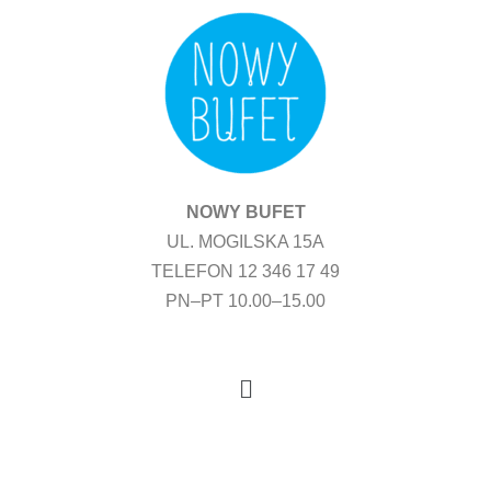
Przejdź
do
treści
NOWY BUFET
UL. MOGILSKA 15A
TELEFON 12 346 17 49
PN–PT 10.00–15.00
Menu