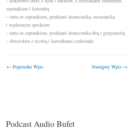
– kokosowe curry z dyni i batatów, z orzeszkami ziemnymi,
szpinakiem i kolendrą
– tarta ze szpinakiem, pestkami słonecznika, mozzarellą
i wędzonym speckiem
– tarta ze szpinakiem, pestkami słonecznika fetą i gorgonzolą
– sbriciolata z ricottą i kawałkami czekolady.
←
Poprzedni Wpis
Następny Wpis
→
Podcast Audio Bufet