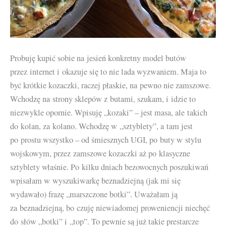
Probuję kupić sobie na jesień konkretny model butów
przez internet i okazuje się to nie lada wyzwaniem. Maja to
być krótkie kozaczki, raczej płaskie, na pewno nie zamszowe.
Wchodzę na strony sklepów z butami, szukam, i idzie to
niezwykle opornie. Wpisuję „kozaki” – jest masa, ale takich
do kolan, za kolano. Wchodzę w „sztyblety”, a tam jest
po prostu wszystko – od śmiesznych UGI, po buty w stylu
wojskowym, przez zamszowe kozaczki aż po klasyczne
sztyblety właśnie. Po kilku dniach bezowocnych poszukiwań
wpisałam w wyszukiwarkę beznadziejną (jak mi się
wydawało) frazę „marszczone botki”. Uważałam ją
za beznadziejną, bo czuję niewiadomej proweniencji niechęć
do słów „botki” i „top”. To pewnie są już takie prestarcze