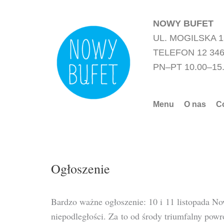
Przejdź
do
NOWY BUFET
treści
UL. MOGILSKA 
TELEFON 12 346
PN–PT 10.00–15
Menu
O nas
C
Ogłoszenie
Bardzo ważne ogłoszenie: 10 i 11 listopada N
niepodległości. Za to od środy triumfalny powró