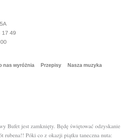
15A
 17 49
.00
o nas wyróżnia
Przepisy
Nasza muzyka
owy Bufet jest zamknięty. Będę świętować odzyskanie
t rubena!! Póki co z okazji piątku taneczna nuta: