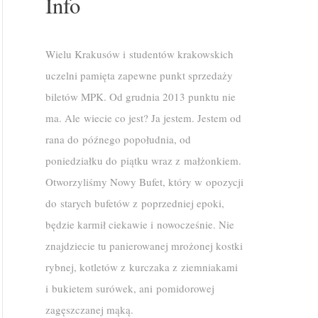
Info
Wielu Krakusów i studentów krakowskich
uczelni pamięta zapewne punkt sprzedaży
biletów MPK. Od grudnia 2013 punktu nie
ma. Ale wiecie co jest? Ja jestem. Jestem od
rana do późnego popołudnia, od
poniedziałku do piątku wraz z małżonkiem.
Otworzyliśmy Nowy Bufet, który w opozycji
do starych bufetów z poprzedniej epoki,
będzie karmił ciekawie i nowocześnie. Nie
znajdziecie tu panierowanej mrożonej kostki
rybnej, kotletów z kurczaka z ziemniakami
i bukietem surówek, ani pomidorowej
zagęszczanej mąką.