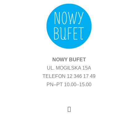
Przejdź
do
treści
NOWY BUFET
UL. MOGILSKA 15A
TELEFON 12 346 17 49
PN–PT 10.00–15.00
Menu