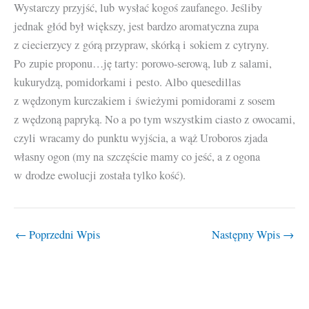
Wystarczy przyjść, lub wysłać kogoś zaufanego. Jeśliby
jednak głód był większy, jest bardzo aromatyczna zupa
z ciecierzycy z górą przypraw, skórką i sokiem z cytryny.
Po zupie proponu…ję tarty: porowo-serową, lub z salami,
kukurydzą, pomidorkami i pesto. Albo quesedillas
z wędzonym kurczakiem i świeżymi pomidorami z sosem
z wędzoną papryką. No a po tym wszystkim ciasto z owocami,
czyli wracamy do punktu wyjścia, a wąż Uroboros zjada
własny ogon (my na szczęście mamy co jeść, a z ogona
w drodze ewolucji została tylko kość).
←
Poprzedni Wpis
Następny Wpis
→