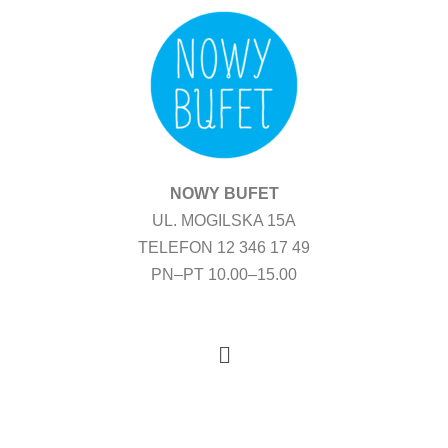
Przejdź
do
treści
NOWY BUFET
UL. MOGILSKA 15A
TELEFON 12 346 17 49
PN–PT 10.00–15.00
Menu