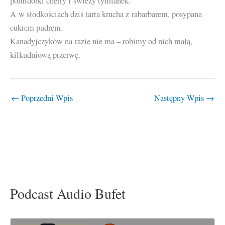
pomidorki cherry i świeży tymianek.
A w słodkościach dziś tarta krucha z rabarbarem, posypana
cukrem pudrem.
Kanadyjczyków na razie nie ma – robimy od nich małą,
kilkudniową przerwę.
←
Poprzedni Wpis
Następny Wpis
→
Podcast Audio Bufet