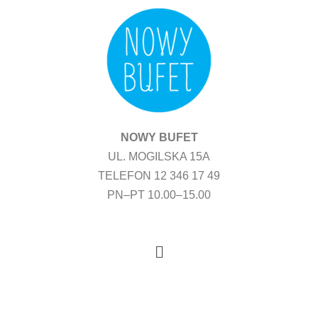
Przejdź
do
treści
NOWY BUFET
UL. MOGILSKA 15A
TELEFON 12 346 17 49
PN–PT 10.00–15.00
Menu