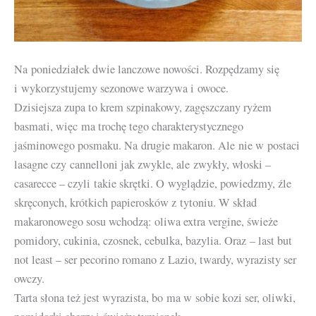
Na poniedziałek dwie lanczowe nowości. Rozpędzamy się
i wykorzystujemy sezonowe warzywa i owoce.
Dzisiejsza zupa to krem szpinakowy, zagęszczany ryżem
basmati, więc ma trochę tego charakterystycznego
jaśminowego posmaku. Na drugie makaron. Ale nie w postaci
lasagne czy cannelloni jak zwykle, ale zwykły, włoski –
casarecce – czyli takie skrętki. O wyglądzie, powiedzmy, źle
skręconych, krótkich papierosków z tytoniu. W skład
makaronowego sosu wchodzą: oliwa extra vergine, świeże
pomidory, cukinia, czosnek, cebulka, bazylia. Oraz – last but
not least – ser pecorino romano z Lazio, twardy, wyrazisty ser
owczy.
Tarta słona też jest wyrazista, bo ma w sobie kozi ser, oliwki,