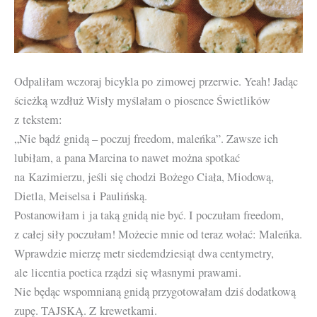
Odpaliłam wczoraj bicykla po zimowej przerwie. Yeah! Jadąc
ścieżką wzdłuż Wisły myślałam o piosence Świetlików
z tekstem:
„Nie bądź gnidą – poczuj freedom, maleńka”. Zawsze ich
lubiłam, a pana Marcina to nawet można spotkać
na Kazimierzu, jeśli się chodzi Bożego Ciała, Miodową,
Dietla, Meiselsa i Paulińską.
Postanowiłam i ja taką gnidą nie być. I poczułam freedom,
z całej siły poczułam! Możecie mnie od teraz wołać: Maleńka.
Wprawdzie mierzę metr siedemdziesiąt dwa centymetry,
ale licentia poetica rządzi się własnymi prawami.
Nie będąc wspomnianą gnidą przygotowałam dziś dodatkową
zupę. TAJSKĄ. Z krewetkami.