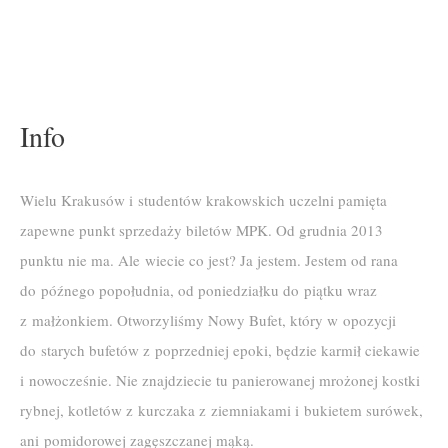
Info
Wielu Krakusów i studentów krakowskich uczelni pamięta
zapewne punkt sprzedaży biletów MPK. Od grudnia 2013
punktu nie ma. Ale wiecie co jest? Ja jestem. Jestem od rana
do późnego popołudnia, od poniedziałku do piątku wraz
z małżonkiem. Otworzyliśmy Nowy Bufet, który w opozycji
do starych bufetów z poprzedniej epoki, będzie karmił ciekawie
i nowocześnie. Nie znajdziecie tu panierowanej mrożonej kostki
rybnej, kotletów z kurczaka z ziemniakami i bukietem surówek,
ani pomidorowej zagęszczanej mąką.