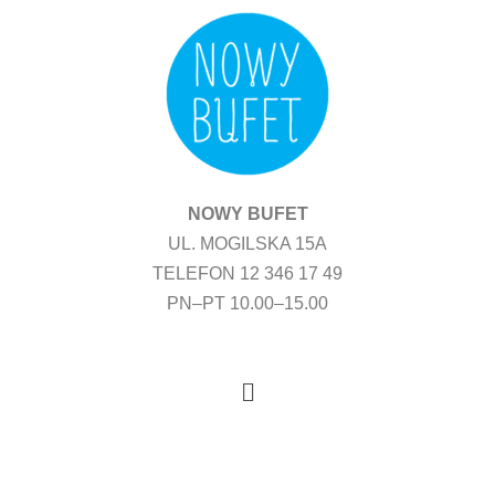
Przejdź
do
treści
NOWY BUFET
UL. MOGILSKA 15A
TELEFON 12 346 17 49
PN–PT 10.00–15.00
Menu