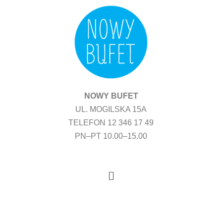
Przejdź
do
treści
NOWY BUFET
UL. MOGILSKA 15A
TELEFON 12 346 17 49
PN–PT 10.00–15.00
Menu