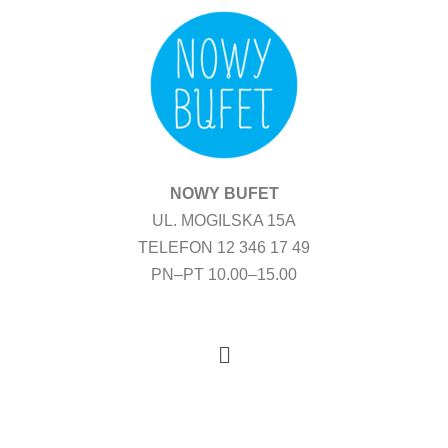
Przejdź
do
treści
NOWY BUFET
UL. MOGILSKA 15A
TELEFON 12 346 17 49
PN–PT 10.00–15.00
Menu