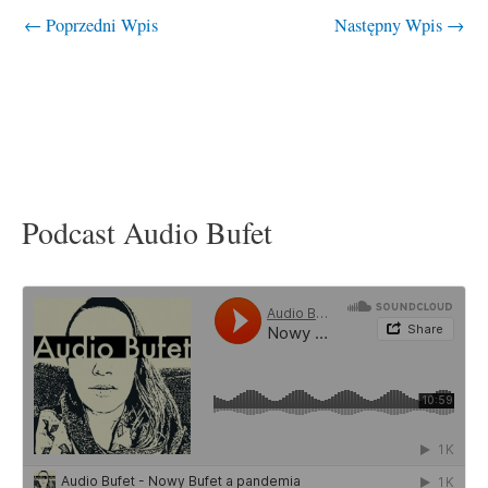
←
Poprzedni Wpis
Następny Wpis
→
Podcast Audio Bufet