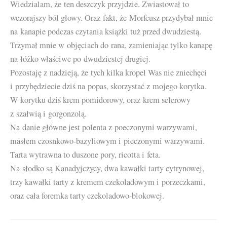
Wiedzialam, że ten deszczyk przyjdzie. Zwiastował to
wczorajszy ból głowy. Oraz fakt, że Morfeusz przydybał mnie
na kanapie podczas czytania książki tuż przed dwudziestą.
Trzymał mnie w objęciach do rana, zamieniając tylko kanapę
na łóżko właściwe po dwudziestej drugiej.
Pozostaję z nadzieją, że tych kilka kropel Was nie zniechęci
i przybędziecie dziś na popas, skorzystać z mojego korytka.
W korytku dziś krem pomidorowy, oraz krem selerowy
z szałwią i gorgonzolą.
Na danie główne jest polenta z poeczonymi warzywami,
masłem czosnkowo-bazyliowym i pieczonymi warzywami.
Tarta wytrawna to duszone pory, ricotta i feta.
Na słodko są Kanadyjczycy, dwa kawałki tarty cytrynowej,
trzy kawałki tarty z kremem czekoladowym i porzeczkami,
oraz cała foremka tarty czekoladowo-blokowej.