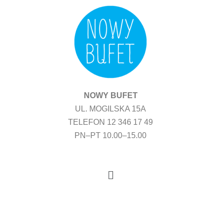
Przejdź
do
treści
NOWY BUFET
UL. MOGILSKA 15A
TELEFON 12 346 17 49
PN–PT 10.00–15.00
Menu