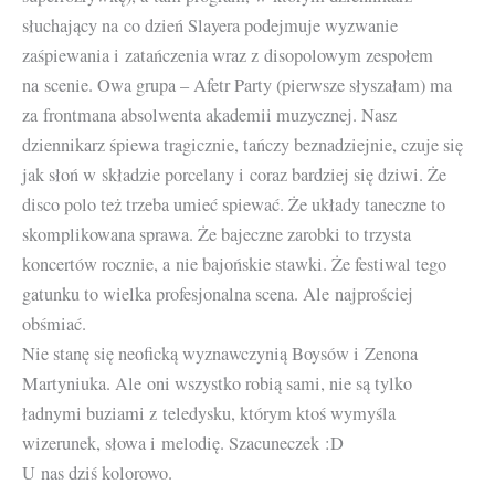
słuchający na co dzień Slayera podejmuje wyzwanie
zaśpiewania i zatańczenia wraz z disopolowym zespołem
na scenie. Owa grupa – Afetr Party (pierwsze słyszałam) ma
za frontmana absolwenta akademii muzycznej. Nasz
dziennikarz śpiewa tragicznie, tańczy beznadziejnie, czuje się
jak słoń w składzie porcelany i coraz bardziej się dziwi. Że
disco polo też trzeba umieć spiewać. Że układy taneczne to
skomplikowana sprawa. Że bajeczne zarobki to trzysta
koncertów rocznie, a nie bajońskie stawki. Że festiwal tego
gatunku to wielka profesjonalna scena. Ale najprościej
obśmiać.
Nie stanę się neoficką wyznawczynią Boysów i Zenona
Martyniuka. Ale oni wszystko robią sami, nie są tylko
ładnymi buziami z teledysku, którym ktoś wymyśla
wizerunek, słowa i melodię. Szacuneczek :D
U nas dziś kolorowo.