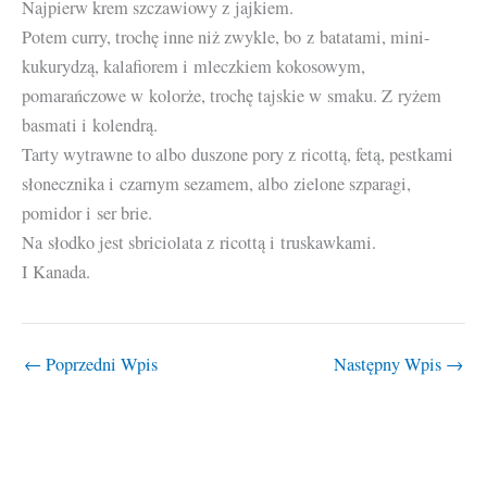
Najpierw krem szczawiowy z jajkiem.
Potem curry, trochę inne niż zwykle, bo z batatami, mini-
kukurydzą, kalafiorem i mleczkiem kokosowym,
pomarańczowe w kolorże, trochę tajskie w smaku. Z ryżem
basmati i kolendrą.
Tarty wytrawne to albo duszone pory z ricottą, fetą, pestkami
słonecznika i czarnym sezamem, albo zielone szparagi,
pomidor i ser brie.
Na słodko jest sbriciolata z ricottą i truskawkami.
I Kanada.
←
Poprzedni Wpis
Następny Wpis
→