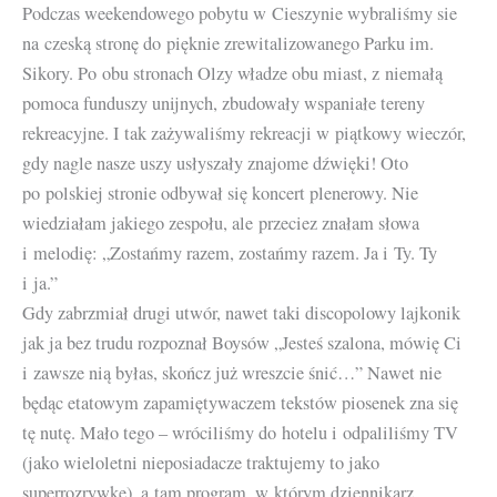
Podczas weekendowego pobytu w Cieszynie wybraliśmy sie
na czeską stronę do pięknie zrewitalizowanego Parku im.
Sikory. Po obu stronach Olzy władze obu miast, z niemałą
pomoca funduszy unijnych, zbudowały wspaniałe tereny
rekreacyjne. I tak zażywaliśmy rekreacji w piątkowy wieczór,
gdy nagle nasze uszy usłyszały znajome dźwięki! Oto
po polskiej stronie odbywał się koncert plenerowy. Nie
wiedziałam jakiego zespołu, ale przeciez znałam słowa
i melodię: „Zostańmy razem, zostańmy razem. Ja i Ty. Ty
i ja.”
Gdy zabrzmiał drugi utwór, nawet taki discopolowy lajkonik
jak ja bez trudu rozpoznał Boysów „Jesteś szalona, mówię Ci
i zawsze nią byłas, skończ już wreszcie śnić…” Nawet nie
będąc etatowym zapamiętywaczem tekstów piosenek zna się
tę nutę. Mało tego – wróciliśmy do hotelu i odpaliliśmy TV
(jako wieloletni nieposiadacze traktujemy to jako
superrozrywkę), a tam program, w którym dziennikarz