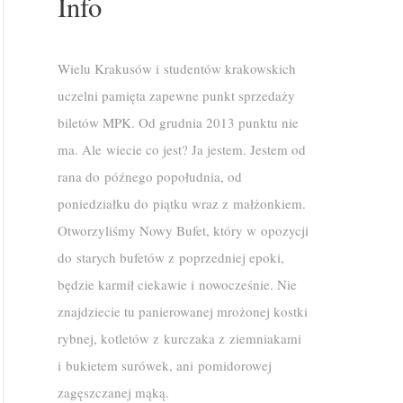
Info
Wielu Krakusów i studentów krakowskich
uczelni pamięta zapewne punkt sprzedaży
biletów MPK. Od grudnia 2013 punktu nie
ma. Ale wiecie co jest? Ja jestem. Jestem od
rana do późnego popołudnia, od
poniedziałku do piątku wraz z małżonkiem.
Otworzyliśmy Nowy Bufet, który w opozycji
do starych bufetów z poprzedniej epoki,
będzie karmił ciekawie i nowocześnie. Nie
znajdziecie tu panierowanej mrożonej kostki
rybnej, kotletów z kurczaka z ziemniakami
i bukietem surówek, ani pomidorowej
zagęszczanej mąką.