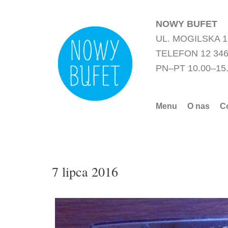
Przejdź
do
NOWY BUFET
treści
UL. MOGILSKA 
TELEFON 12 346
PN–PT 10.00–15
Menu
O nas
C
7 lipca 2016