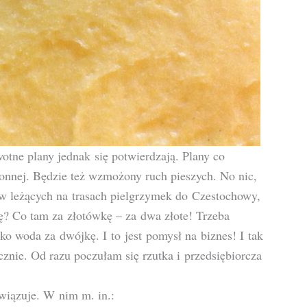
tne plany jednak się potwierdzają. Plany co
ronnej. Będzie też wzmożony ruch pieszych. No nic,
leżących na trasach pielgrzymek do Czestochowy,
? Co tam za złotówkę – za dwa złote! Trzeba
ko woda za dwójkę. I to jest pomysł na biznes! I tak
cznie. Od razu poczułam się rzutka i przedsiębiorcza
wiązuje. W nim m. in.: