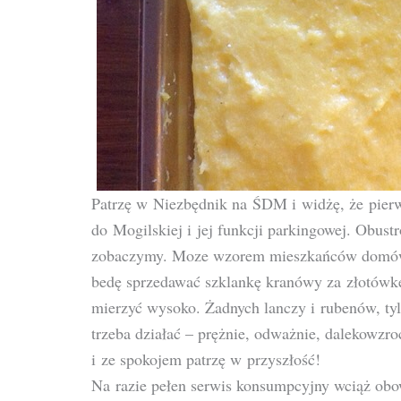
Patrzę w Niezbędnik na ŚDM i widżę, że pierwo
do Mogilskiej i jej funkcji parkingowej. Obust
zobaczymy. Moze wzorem mieszkańców domów 
bedę sprzedawać szklankę kranówy za złotówkę
mierzyć wysoko. Żadnych lanczy i rubenów, tyl
trzeba działać – prężnie, odważnie, dalekowzro
i ze spokojem patrzę w przyszłość!
Na razie pełen serwis konsumpcyjny wciąż obo