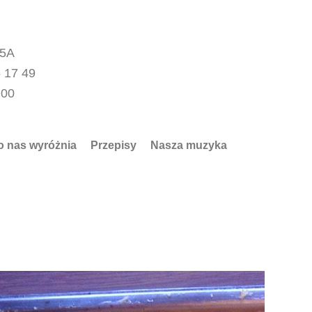
15A
 17 49
.00
o nas wyróżnia
Przepisy
Nasza muzyka