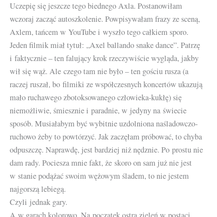
Uczepię się jeszcze tego biednego Axla. Postanowiłam
wczoraj zacząć autoszkolenie. Powpisywałam frazy ze sceną,
Axlem, tańcem w YouTube i wyszło tego całkiem sporo.
Jeden filmik miał tytuł: „Axel ballando snake dance”. Patrzę
i faktycznie – ten falujący krok rzeczywiście wygląda, jakby
wił się wąż. Ale czego tam nie było – ten gościu rusza (a
raczej ruszał, bo filmiki ze współczesnych koncertów ukazują
mało ruchawego zbotoksowanego człowieka-kukłę) się
niemożliwie, śmiesznie i paradnie, w jedyny na świecie
sposób. Musiałabym być wybitnie uzdolniona naśladowczo-
ruchowo żeby to powtórzyć. Jak zaczęłam próbować, to chyba
odpuszczę. Naprawdę, jest bardziej niż nędznie. Po prostu nie
dam rady. Pociesza mnie fakt, że skoro on sam już nie jest
w stanie podążać swoim wężowym śladem, to nie jestem
najgorszą lebiegą.
Czyli jednak gary.
A w garach kolorowo. Na poczatek ostra zieleń w postaci