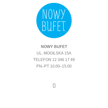
Przejdź
do
treści
NOWY BUFET
UL. MOGILSKA 15A
TELEFON 12 346 17 49
PN–PT 10.00–15.00
Menu