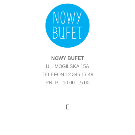
Przejdź
do
treści
NOWY BUFET
UL. MOGILSKA 15A
TELEFON 12 346 17 49
PN–PT 10.00–15.00
Menu