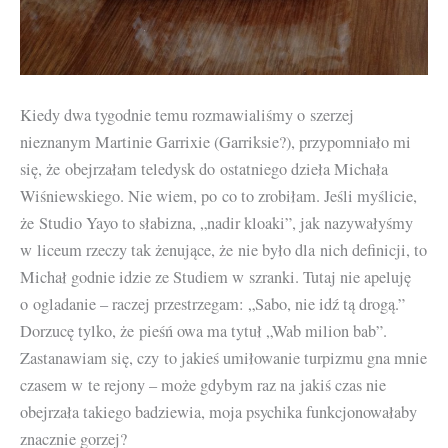
Kiedy dwa tygodnie temu rozmawialiśmy o szerzej
nieznanym Martinie Garrixie (Garriksie?), przypomniało mi
się, że obejrzałam teledysk do ostatniego dzieła Michała
Wiśniewskiego. Nie wiem, po co to zrobiłam. Jeśli myślicie,
że Studio Yayo to słabizna, „nadir kloaki”, jak nazywałyśmy
w liceum rzeczy tak żenujące, że nie było dla nich definicji, to
Michał godnie idzie ze Studiem w szranki. Tutaj nie apeluję
o ogladanie – raczej przestrzegam: „Sabo, nie idź tą drogą.”
Dorzucę tylko, że pieśń owa ma tytuł „Wab milion bab”.
Zastanawiam się, czy to jakieś umiłowanie turpizmu gna mnie
czasem w te rejony – może gdybym raz na jakiś czas nie
obejrzała takiego badziewia, moja psychika funkcjonowałaby
znacznie gorzej?