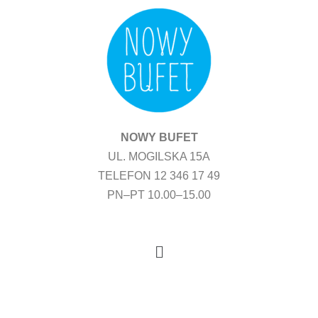
Przejdź
do
treści
NOWY BUFET
UL. MOGILSKA 15A
TELEFON 12 346 17 49
PN–PT 10.00–15.00
Menu