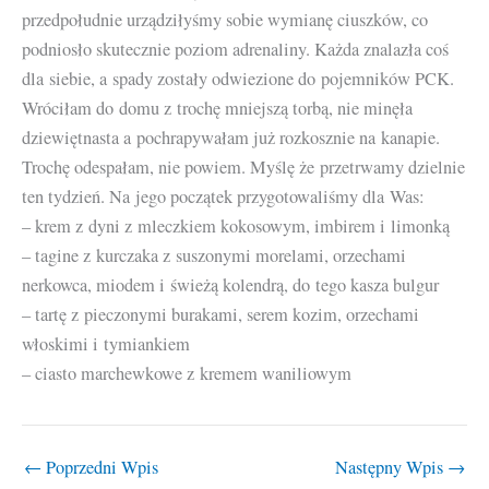
przedpołudnie urządziłyśmy sobie wymianę ciuszków, co
podniosło skutecznie poziom adrenaliny. Każda znalazła coś
dla siebie, a spady zostały odwiezione do pojemników PCK.
Wróciłam do domu z trochę mniejszą torbą, nie minęła
dziewiętnasta a pochrapywałam już rozkosznie na kanapie.
Trochę odespałam, nie powiem. Myślę że przetrwamy dzielnie
ten tydzień. Na jego początek przygotowaliśmy dla Was:
– krem z dyni z mleczkiem kokosowym, imbirem i limonką
– tagine z kurczaka z suszonymi morelami, orzechami
nerkowca, miodem i świeżą kolendrą, do tego kasza bulgur
– tartę z pieczonymi burakami, serem kozim, orzechami
włoskimi i tymiankiem
– ciasto marchewkowe z kremem waniliowym
←
Poprzedni Wpis
Następny Wpis
→