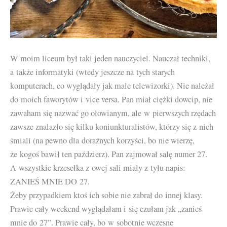
W moim liceum był taki jeden nauczyciel. Nauczał techniki,
a także informatyki (wtedy jeszcze na tych starych
komputerach, co wyglądały jak małe telewizorki). Nie należał
do moich faworytów i vice versa. Pan miał ciężki dowcip, nie
zawaham się nazwać go ołowianym, ale w pierwszych rzędach
zawsze znalazło się kilku koniunkturalistów, którzy się z nich
śmiali (na pewno dla doraźnych korzyści, bo nie wierzę,
że kogoś bawił ten paździerz). Pan zajmował salę numer 27.
A wszystkie krzesełka z owej sali miały z tyłu napis:
ZANIEŚ MNIE DO 27.
Żeby przypadkiem ktoś ich sobie nie zabrał do innej klasy.
Prawie cały weekend wyglądałam i się czułam jak „zanieś
mnie do 27”. Prawie cały, bo w sobotnie wczesne