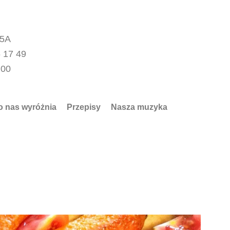
15A
 17 49
.00
o nas wyróżnia
Przepisy
Nasza muzyka