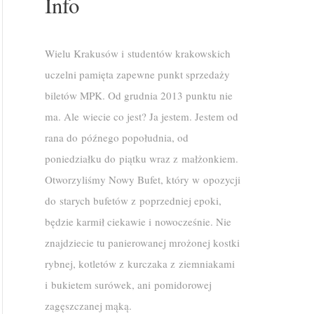
Info
Wielu Krakusów i studentów krakowskich
uczelni pamięta zapewne punkt sprzedaży
biletów MPK. Od grudnia 2013 punktu nie
ma. Ale wiecie co jest? Ja jestem. Jestem od
rana do późnego popołudnia, od
poniedziałku do piątku wraz z małżonkiem.
Otworzyliśmy Nowy Bufet, który w opozycji
do starych bufetów z poprzedniej epoki,
będzie karmił ciekawie i nowocześnie. Nie
znajdziecie tu panierowanej mrożonej kostki
rybnej, kotletów z kurczaka z ziemniakami
i bukietem surówek, ani pomidorowej
zagęszczanej mąką.