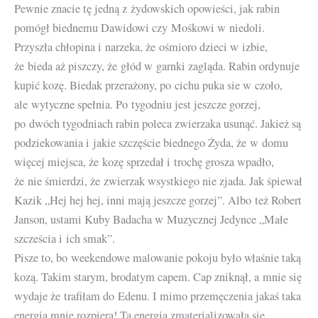
Pewnie znacie tę jedną z żydowskich opowieści, jak rabin
pomógł biednemu Dawidowi czy Mośkowi w niedoli.
Przyszła chłopina i narzeka, że ośmioro dzieci w izbie,
że bieda aż piszczy, że głód w garnki zagląda. Rabin ordynuje
kupić kozę. Biedak przerażony, po cichu puka sie w czoło,
ale wytyczne spełnia. Po tygodniu jest jeszcze gorzej,
po dwóch tygodniach rabin poleca zwierzaka usunąć. Jakież są
podziekowania i jakie szczęście biednego Żyda, że w domu
więcej miejsca, że kozę sprzedał i trochę grosza wpadło,
że nie śmierdzi, że zwierzak wsystkiego nie zjada. Jak śpiewał
Kazik „Hej hej hej, inni mają jeszcze gorzej”. Albo też Robert
Janson, ustami Kuby Badacha w Muzycznej Jedynce „Małe
szcześcia i ich smak”.
Pisze to, bo weekendowe malowanie pokoju było właśnie taką
kozą. Takim starym, brodatym capem. Cap zniknął, a mnie się
wydaje że trafiłam do Edenu. I mimo przemęczenia jakaś taka
energia mnie rozpiera! Ta energia zmaterializowała się