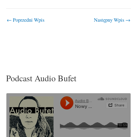
←
Poprzedni Wpis
Następny Wpis
→
Podcast Audio Bufet