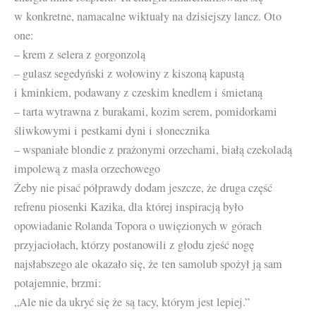
w konkretne, namacalne wiktuały na dzisiejszy lancz. Oto
one:
– krem z selera z gorgonzolą
– gulasz segedyński z wołowiny z kiszoną kapustą
i kminkiem, podawany z czeskim knedlem i śmietaną
– tarta wytrawna z burakami, kozim serem, pomidorkami
śliwkowymi i pestkami dyni i słonecznika
– wspaniałe blondie z prażonymi orzechami, białą czekoladą
impolewą z masła orzechowego
Żeby nie pisać półprawdy dodam jeszcze, że druga część
refrenu piosenki Kazika, dla której inspiracją było
opowiadanie Rolanda Topora o uwięzionych w górach
przyjaciołach, którzy postanowili z głodu zjeść nogę
najsłabszego ale okazało się, że ten samolub spożył ją sam
potajemnie, brzmi:
„Ale nie da ukryć się że są tacy, którym jest lepiej.”