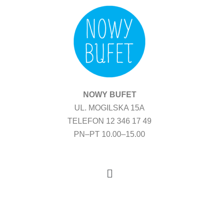
Przejdź
do
treści
NOWY BUFET
UL. MOGILSKA 15A
TELEFON 12 346 17 49
PN–PT 10.00–15.00
Menu