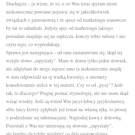
Sluchajcie – ja wiem, że to, o co Was teraz spytam może
niekoniecznie powinno pojawić się w jakichkolwiek
związkach z gastronomią i że spece od marketingu stanowczo
by mi to odradzali. Jedyny spec od marketingu jakiego
posiadam znajduje się na zapleczu, kończy robić rubeny i nie
czyta tego, co wyprodukuję.
Sprawa jest następująca – od rana zastanawiam się, skąd się
wzięło słowo „zapyziały”. Mam w domu tylko jeden słownik,
nie zdążyłam do niego zajrzeć rano (a niekoniecznie znajdę
w nim odpowiedż na tę ważką kwestię), a internety
konsekwentnie milcz w tej materii. Czy to od „pyzy”? Jeśli
tak, to dlaczego? Pragnę poznać etymologię, ale nie mam skąd
wziąć wiedzy. Jeśli są wśród Was jacyś łebscy językoznawcy,
albo laicy którzy zgłębiali już temat na własną rękę, to proszę
o podzielenie się informacjami. Nagrodzę kawą z dolewką.
Pozostali z Was nie interesują się słowem „zapyziały”,
ale bardzo chcieliby wiedzieć co dziś ugotowaliśmy