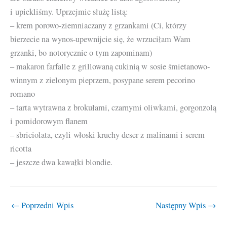
i upiekliśmy. Uprzejmie służę listą:
– krem porowo-ziemniaczany z grzankami (Ci, którzy
bierzecie na wynos-upewnijcie się, że wrzuciłam Wam
grzanki, bo notorycznie o tym zapominam)
– makaron farfalle z grillowaną cukinią w sosie śmietanowo-
winnym z zielonym pieprzem, posypane serem pecorino
romano
– tarta wytrawna z brokułami, czarnymi oliwkami, gorgonzolą
i pomidorowym flanem
– sbriciolata, czyli włoski kruchy deser z malinami i serem
ricotta
– jeszcze dwa kawałki blondie.
←
Poprzedni Wpis
Następny Wpis
→