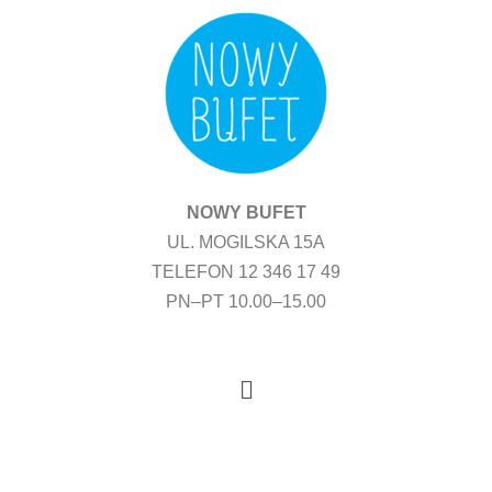
Przejdź
do
treści
NOWY BUFET
UL. MOGILSKA 15A
TELEFON 12 346 17 49
PN–PT 10.00–15.00
Menu