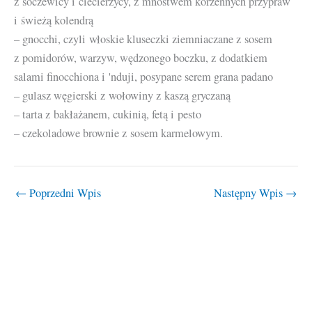
z soczewicy i ciecierzycy, z mnóstwem korzennych przypraw
i świeżą kolendrą
– gnocchi, czyli włoskie kluseczki ziemniaczane z sosem
z pomidorów, warzyw, wędzonego boczku, z dodatkiem
salami finocchiona i 'nduji, posypane serem grana padano
– gulasz węgierski z wołowiny z kaszą gryczaną
– tarta z bakłażanem, cukinią, fetą i pesto
– czekoladowe brownie z sosem karmelowym.
←
Poprzedni Wpis
Następny Wpis
→