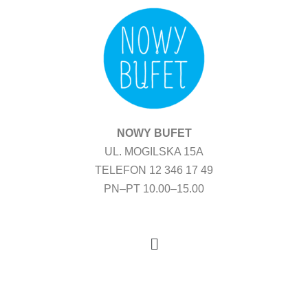
Przejdź
do
treści
NOWY BUFET
UL. MOGILSKA 15A
TELEFON 12 346 17 49
PN–PT 10.00–15.00
Menu