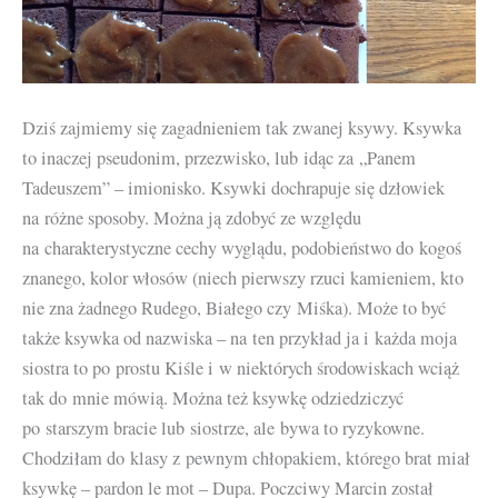
Dziś zajmiemy się zagadnieniem tak zwanej ksywy. Ksywka
to inaczej pseudonim, przezwisko, lub idąc za „Panem
Tadeuszem” – imionisko. Ksywki dochrapuje się dzłowiek
na różne sposoby. Można ją zdobyć ze względu
na charakterystyczne cechy wyglądu, podobieństwo do kogoś
znanego, kolor włosów (niech pierwszy rzuci kamieniem, kto
nie zna żadnego Rudego, Białego czy Miśka). Może to być
także ksywka od nazwiska – na ten przykład ja i każda moja
siostra to po prostu Kiśle i w niektórych środowiskach wciąż
tak do mnie mówią. Można też ksywkę odziedziczyć
po starszym bracie lub siostrze, ale bywa to ryzykowne.
Chodziłam do klasy z pewnym chłopakiem, którego brat miał
ksywkę – pardon le mot – Dupa. Poczciwy Marcin został