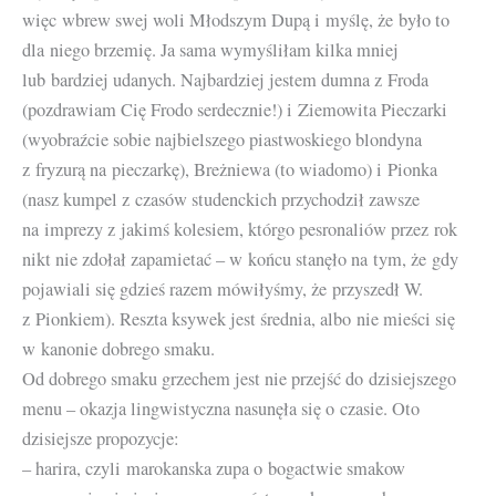
więc wbrew swej woli Młodszym Dupą i myślę, że było to
dla niego brzemię. Ja sama wymyśliłam kilka mniej
lub bardziej udanych. Najbardziej jestem dumna z Froda
(pozdrawiam Cię Frodo serdecznie!) i Ziemowita Pieczarki
(wyobraźcie sobie najbielszego piastwoskiego blondyna
z fryzurą na pieczarkę), Breżniewa (to wiadomo) i Pionka
(nasz kumpel z czasów studenckich przychodził zawsze
na imprezy z jakimś kolesiem, którgo pesronaliów przez rok
nikt nie zdołał zapamietać – w końcu stanęło na tym, że gdy
pojawiali się gdzieś razem mówiłyśmy, że przyszedł W.
z Pionkiem). Reszta ksywek jest średnia, albo nie mieści się
w kanonie dobrego smaku.
Od dobrego smaku grzechem jest nie przejść do dzisiejszego
menu – okazja lingwistyczna nasunęła się o czasie. Oto
dzisiejsze propozycje:
– harira, czyli marokanska zupa o bogactwie smakow