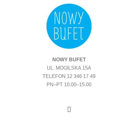
Przejdź
do
treści
NOWY BUFET
UL. MOGILSKA 15A
TELEFON 12 346 17 49
PN–PT 10.00–15.00
Menu