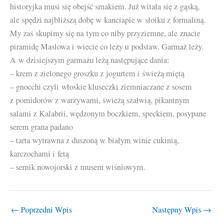
historyjka musi się obejść smakiem. Już witała się z gąską,
ale spędzi najbliższą dobę w kanciapie w słoiku z formaliną.
My zaś skupimy się na tym co niby przyziemne, ale znacie
piramidę Maslowa i wiecie co leży u podstaw. Garmaż leży.
A w dzisiejszym garmażu leżą następujące dania:
– krem z zielonego groszku z jogurtem i świeżą miętą
– gnocchi czyli włoskie kluseczki ziemniaczane z sosem
z pomidorów z warzywami, świeżą szałwią, pikantnym
salami z Kalabrii, wędzonym boczkiem, speckiem, posypane
serem grana padano
– tarta wytrawna z duszoną w białym winie cukinią,
karczochami i fetą
– sernik nowojorski z musem wiśniowym.
←
Poprzedni Wpis
Następny Wpis
→