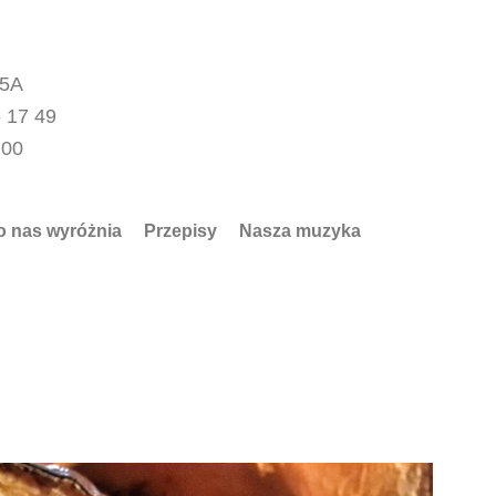
15A
 17 49
.00
o nas wyróżnia
Przepisy
Nasza muzyka