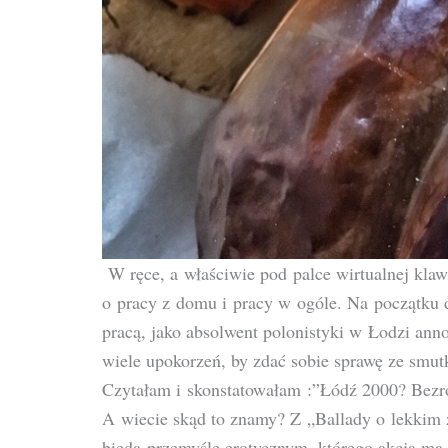
W ręce, a właściwie pod palce wirtualnej klaw
o pracy z domu i pracy w ogóle. Na początku d
pracą, jako absolwent polonistyki w Łodzi ann
wiele upokorzeń, by zdać sobie sprawę ze smutk
Czytałam i skonstatowałam :”Łódź 2000? Bezr
A wiecie skąd to znamy? Z „Ballady o lekkim 
bieda-przemyśle erotycznym, którego akcja ma 