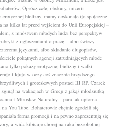
bohaterów, Oprócz całej obskury, mizerii
 erotycznej bielizny, mamy doskonałe tło społeczne
a na kilka lat przed wejściem do Unii Europejskiej –
alem, z mnóstwem młodych ludzi bez perspektyw
rubryki z ogłoszeniami o pracę – albo świeży
czterema językami, albo składanie dlugopisów,
ściciele pokątnych agencji zatrudniających młode
ano tylko pokazy erotycznej bielizny i walki
ierało i kłuło w oczy coś znacznie brzydszego
obrzydliwych i groteskowych postaci III RP. Czarek
 zginął na wakacjach w Grecji z jakąś młodziutką
Joanna i Mirosław Naturalny – para tak upiorna
 na You Tube. Bohaterowie chętnie zgodzili się
spaniała forma promocji i na pewno zaprezentują się
ory, a widz kibicuje chorej na raka bezrobotnej