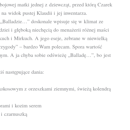
z bojowej matki jednej z dziewcząt, przed którą Czarek
a widok pustej Klaudii i jej inwentarza.
o „Balladzie…” doskonale wpisuje się w klimat ze
iei i głęboką niechęcią do menażerii różnej maści
uch i Mirkuch. A jego eseje, zebrane w niewielką
Przygody” – bardzo Wam polecam. Spora wartość
nym. A ja chyba sobie odświeżę „Balladę…”, bo jest
ś następujące dania:
kokosowym z orzeszkami ziemnymi, świeżą kolendrą
orami i kozim serem
 i czarnuszką