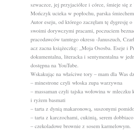
szwaczce, jej przyjaciółce i córce, śmieje się 
Mończyk ucieka w popłochu, parska śmiechem n
Autor eseju, od którego zaczęłam tę dygresję 
swoimi dorywczymi pracami, poczuciem beznadz
pracodawców tamtego okresu -Januszuch, Czark
acz zacna książeczkę: „Moja Ososba. Eseje i 
dokumentalna, literacka i sentymentalna w jed
dostępna na YouTube.
Wskakując na właściwe tory – mam dla Was dzi
– minestrone czyli włoska zupa warzywna
– massaman czyli tajska wołowina w mleczku 
i ryżem basmati
– tarta z dynią makaronową, suszonymi pomid
– tarta z karczochami, cukinią, serem dobbiaco
– czekoladowe brownie z sosem karmelowym.