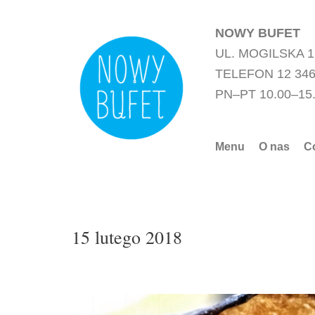
Przejdź
do
NOWY BUFET
treści
UL. MOGILSKA 
TELEFON 12 346
PN–PT 10.00–15
Menu
O nas
C
15 lutego 2018