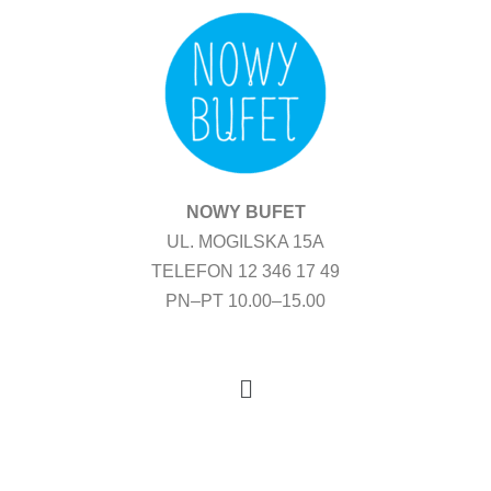
Przejdź
do
treści
NOWY BUFET
UL. MOGILSKA 15A
TELEFON 12 346 17 49
PN–PT 10.00–15.00
Menu