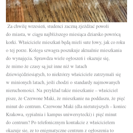
Za chwilę wrzesień, studenci zaczną zjeżdżać powoli
do miasta, w ciągu najbliższego miesiąca dziarsko powrócą
korki. Właściciele mieszkań będą mieli sute łowy, jak co roku
o tej porze. Kolega szwagra poszukuje aktualnie mieszkania
do wynajęcia. Sprawdza wiele ogłoszeń i okazuje się,
że mimo że czasy są już inne niż w latach
dziewięćdziesiątych, to niektórzy właściciele zatrzymali się
w minionych latach, jeśli chodzi o standardy najmowanych
nieruchomości. Na przykład takie mieszkanie – właściciel
pisze, że Czerwone Maki, że mieszkanie na poddaszu, że pięć
minut do centrum. Czerwone Maki (dla nietutejszych – koniec
Krakowa, sypialnia i kampus uniwersytecki) i pięć minut
do centrum? Po telefonicznym kontakcie z właścicielem
okazuje sie, ze to enigmatyczne centrum z ogłoszenia to