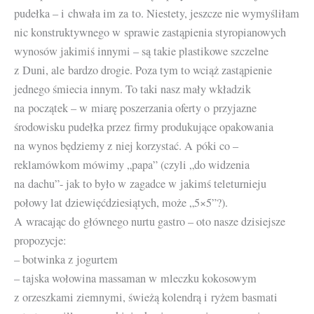
pudełka – i chwała im za to. Niestety, jeszcze nie wymyśliłam
nic konstruktywnego w sprawie zastąpienia styropianowych
wynosów jakimiś innymi – są takie plastikowe szczelne
z Duni, ale bardzo drogie. Poza tym to wciąż zastąpienie
jednego śmiecia innym. To taki nasz mały wkładzik
na początek – w miarę poszerzania oferty o przyjazne
środowisku pudełka przez firmy produkujące opakowania
na wynos będziemy z niej korzystać. A póki co –
reklamówkom mówimy „papa” (czyli „do widzenia
na dachu”- jak to było w zagadce w jakimś teleturnieju
połowy lat dziewięćdziesiątych, może „5×5”?).
A wracając do głównego nurtu gastro – oto nasze dzisiejsze
propozycje:
– botwinka z jogurtem
– tajska wołowina massaman w mleczku kokosowym
z orzeszkami ziemnymi, świeżą kolendrą i ryżem basmati