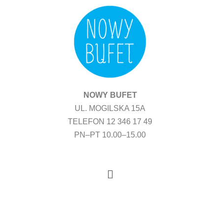
Przejdź
do
treści
NOWY BUFET
UL. MOGILSKA 15A
TELEFON 12 346 17 49
PN–PT 10.00–15.00
Menu