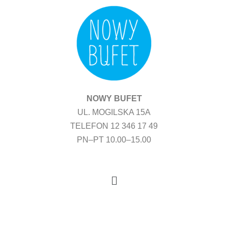
Przejdź
do
treści
NOWY BUFET
UL. MOGILSKA 15A
TELEFON 12 346 17 49
PN–PT 10.00–15.00
Menu