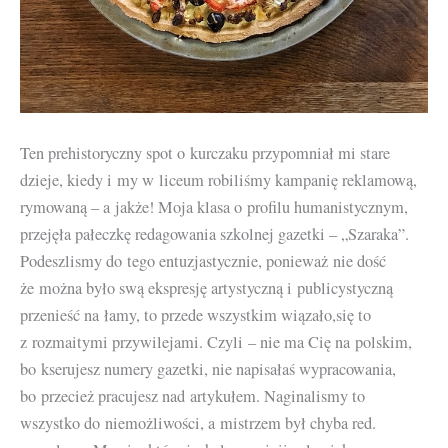
Ten prehistoryczny spot o kurczaku przypomniał mi stare
dzieje, kiedy i my w liceum robiliśmy kampanię reklamową,
rymowaną – a jakże! Moja klasa o profilu humanistycznym,
przejęła pałeczkę redagowania szkolnej gazetki – „Szaraka”.
Podeszlismy do tego entuzjastycznie, ponieważ nie dość
że można było swą ekspresję artystyczną i publicystyczną
przenieść na łamy, to przede wszystkim wiązało,się to
z rozmaitymi przywilejami. Czyli – nie ma Cię na polskim,
bo kserujesz numery gazetki, nie napisałaś wypracowania,
bo przecież pracujesz nad artykułem. Naginalismy to
wszystko do niemożliwości, a mistrzem był chyba red.