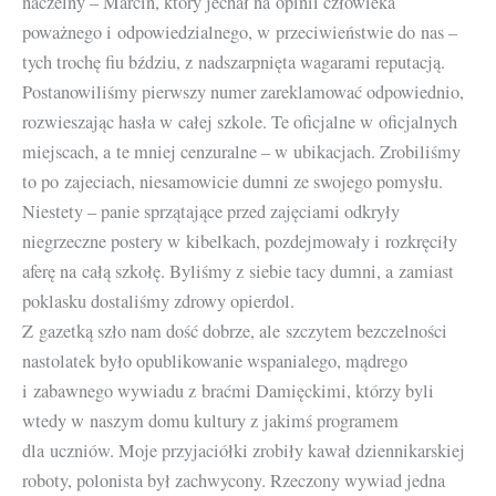
naczelny – Marcin, który jechał na opinii człowieka
poważnego i odpowiedzialnego, w przeciwieństwie do nas –
tych trochę fiu bździu, z nadszarpnięta wagarami reputacją.
Postanowiliśmy pierwszy numer zareklamować odpowiednio,
rozwieszając hasła w całej szkole. Te oficjalne w oficjalnych
miejscach, a te mniej cenzuralne – w ubikacjach. Zrobiliśmy
to po zajeciach, niesamowicie dumni ze swojego pomysłu.
Niestety – panie sprzątające przed zajęciami odkryły
niegrzeczne postery w kibelkach, pozdejmowały i rozkręciły
aferę na całą szkołę. Byliśmy z siebie tacy dumni, a zamiast
poklasku dostaliśmy zdrowy opierdol.
Z gazetką szło nam dość dobrze, ale szczytem bezczelności
nastolatek było opublikowanie wspanialego, mądrego
i zabawnego wywiadu z braćmi Damięckimi, którzy byli
wtedy w naszym domu kultury z jakimś programem
dla uczniów. Moje przyjaciółki zrobiły kawał dziennikarskiej
roboty, polonista był zachwycony. Rzeczony wywiad jedna