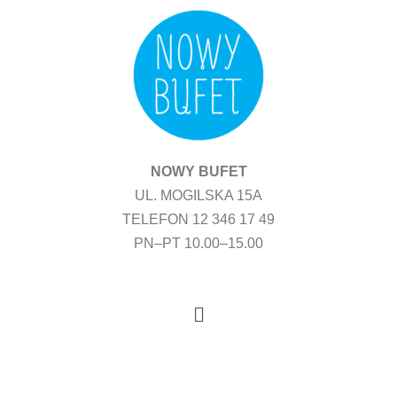
Przejdź
do
treści
NOWY BUFET
UL. MOGILSKA 15A
TELEFON 12 346 17 49
PN–PT 10.00–15.00
Menu