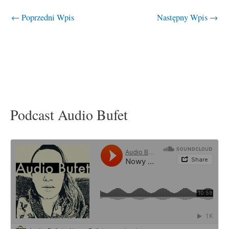
←
Poprzedni Wpis
Następny Wpis
→
Podcast Audio Bufet