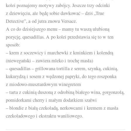
kolei poznajemy motywy zabójcy. Jeszcze trzy odcinki
z dziewięciu, ale będę sobie dawkować – dziś „True
Detective”, a od jutra znowu Versace.
A co do dzisiejszego menu – mamy tu waszą ulubioną
pozycję, quesadillas. A po kolei przedstawia się to w ten
sposób:
– krem z soczewicy i marchewki z kminkiem i kolendrą
(niewegański – zawiera mleko i trochę masła)
– quesadillas – grillowana tortilla z serem, szynką, cukinią,
kukurydzą i sosem z wędzonej papryki, do tego roszponka
z miodowo-musztardowym winegretem
– tarta z cukinią duszoną z odrobiną białego wina, gorgonzolą,
pomidorkami cherry i małym dodatkiem szałwi
– blondie z białą czekoladą, nerkowcami i kremem z masła
czekoladowego i ekstraktu waniliowego.