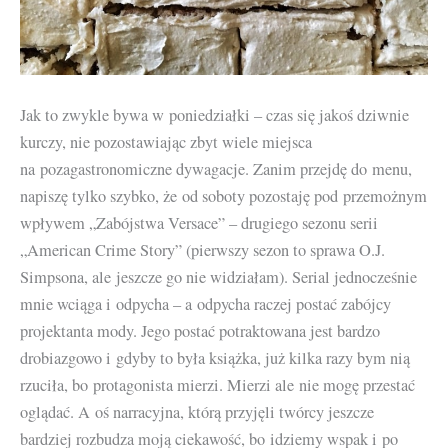
Jak to zwykle bywa w poniedziałki – czas się jakoś dziwnie
kurczy, nie pozostawiając zbyt wiele miejsca
na pozagastronomiczne dywagacje. Zanim przejdę do menu,
napiszę tylko szybko, że od soboty pozostaję pod przemożnym
wpływem „Zabójstwa Versace” – drugiego sezonu serii
„American Crime Story” (pierwszy sezon to sprawa O.J.
Simpsona, ale jeszcze go nie widziałam). Serial jednocześnie
mnie wciąga i odpycha – a odpycha raczej postać zabójcy
projektanta mody. Jego postać potraktowana jest bardzo
drobiazgowo i gdyby to była książka, już kilka razy bym nią
rzuciła, bo protagonista mierzi. Mierzi ale nie mogę przestać
oglądać. A oś narracyjna, którą przyjęli twórcy jeszcze
bardziej rozbudza moją ciekawość, bo idziemy wspak i po