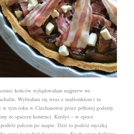
e koniec końców wylądowałam najpierw we
chalin. Wybrałam się wraz z małżonkiem i tu
c w tym roku w Ciechanowie przez półtorej godziny
iśmy ze spaceru kontenci. Kiedyś – w epoce
to podróż palcem po mapie. Dziś to podróż myszką
ki czyni tę podróż fascynującą. Kiedy sprawdziliśmy,