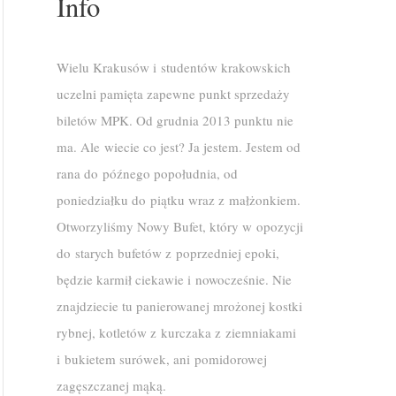
Info
Wielu Krakusów i studentów krakowskich
uczelni pamięta zapewne punkt sprzedaży
biletów MPK. Od grudnia 2013 punktu nie
ma. Ale wiecie co jest? Ja jestem. Jestem od
rana do późnego popołudnia, od
poniedziałku do piątku wraz z małżonkiem.
Otworzyliśmy Nowy Bufet, który w opozycji
do starych bufetów z poprzedniej epoki,
będzie karmił ciekawie i nowocześnie. Nie
znajdziecie tu panierowanej mrożonej kostki
rybnej, kotletów z kurczaka z ziemniakami
i bukietem surówek, ani pomidorowej
zagęszczanej mąką.