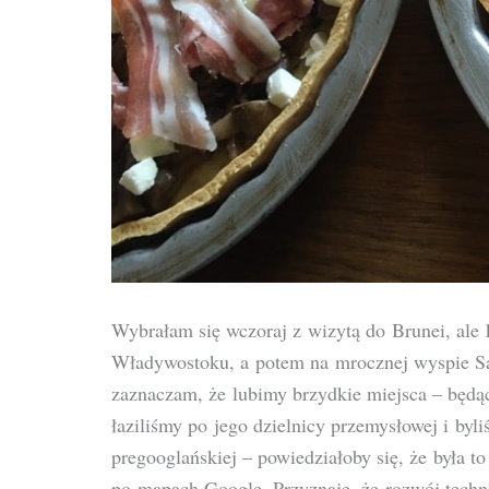
Wybrałam się wczoraj z wizytą do Brunei, al
Władywostoku, a potem na mrocznej wyspie Sa
zaznaczam, że lubimy brzydkie miejsca – będą
łaziliśmy po jego dzielnicy przemysłowej i byl
pregooglańskiej – powiedziałoby się, że była 
po mapach Google. Przyznaję, że rozwój techni