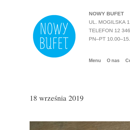
Przejdź
do
NOWY BUFET
treści
UL. MOGILSKA 
TELEFON 12 346
PN–PT 10.00–15
Menu
O nas
C
18 września 2019