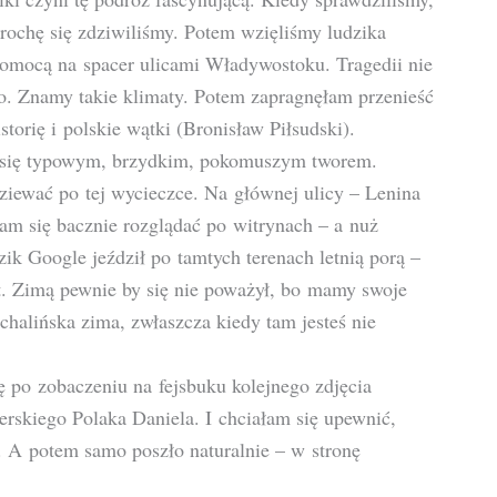
trochę się zdziwiliśmy. Potem wzięliśmy ludzika
pomocą na spacer ulicami Władywostoku. Tragedii nie
to. Znamy takie klimaty. Potem zapragnęłam przenieść
torię i polskie wątki (Bronisław Piłsudski).
o się typowym, brzydkim, pokomuszym tworem.
iewać po tej wycieczce. Na głównej ulicy – Lenina
am się bacznie rozglądać po witrynach – a nuż
k Google jeździł po tamtych terenach letnią porą –
. Zimą pewnie by się nie poważył, bo mamy swoje
chalińska zima, zwłaszcza kiedy tam jesteś nie
ę po zobaczeniu na fejsbuku kolejnego zdjęcia
rskiego Polaka Daniela. I chciałam się upewnić,
i. A potem samo poszło naturalnie – w stronę