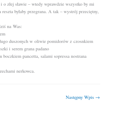
i o złej sławie – wtedy wprawdzie wszystko by mi
a reszta byłaby przegrana. A tak – wystrój przeciętny,
dziś na Was:
rem
z długo duszonych w oliwie pomidorów z czosnkiem
uszki i serem grana padano
 boczkiem pancetta, salami sopressa nostrana
rzechami nerkowca.
Następny Wpis
→