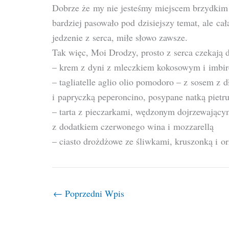
Dobrze że my nie jesteśmy miejscem brzydkim 
bardziej pasowało pod dzisiejszy temat, ale cał
jedzenie z serca, miłe słowo zawsze.
Tak więc, Moi Drodzy, prosto z serca czekają 
– krem z dyni z mleczkiem kokosowym i imbi
– tagliatelle aglio olio pomodoro – z sosem 
i papryczką peperoncino, posypane natką pietr
– tarta z pieczarkami, wędzonym dojrzewającym
z dodatkiem czerwonego wina i mozzarellą
– ciasto drożdżowe ze śliwkami, kruszonką i o
←
Poprzedni Wpis