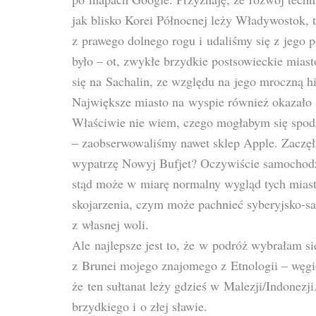
jak blisko Korei Północnej leży Władywostok, 
z prawego dolnego rogu i udaliśmy się z jego 
było – ot, zwykłe brzydkie postsowieckie mias
się na Sachalin, ze względu na jego mroczną his
Największe miasto na wyspie również okazał
Właściwie nie wiem, czego mogłabym się spodz
– zaobserwowaliśmy nawet sklep Apple. Zaczęł
wypatrzę Nowyj Bufjet? Oczywiście samochodzi
stąd może w miarę normalny wygląd tych miast
skojarzenia, czym może pachnieć syberyjsko-sa
z własnej woli.
Ale najlepsze jest to, że w podróż wybrałam si
z Brunei mojego znajomego z Etnologii – węgie
że ten sułtanat leży gdzieś w Malezji/Indonezj
brzydkiego i o złej sławie.