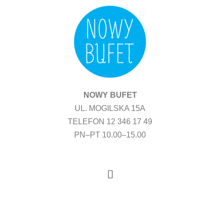
Przejdź
do
treści
NOWY BUFET
UL. MOGILSKA 15A
TELEFON 12 346 17 49
PN–PT 10.00–15.00
Menu