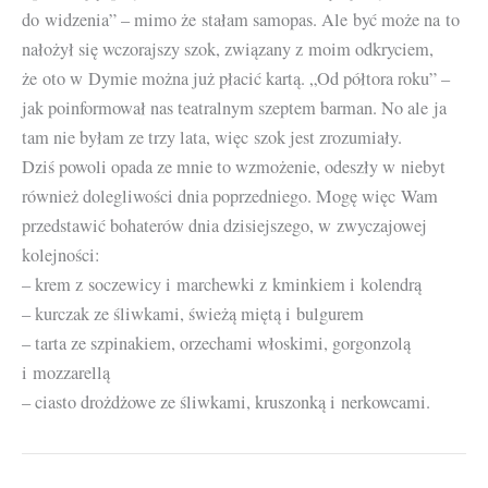
do widzenia” – mimo że stałam samopas. Ale być może na to
nałożył się wczorajszy szok, związany z moim odkryciem,
że oto w Dymie można już płacić kartą. „Od półtora roku” –
jak poinformował nas teatralnym szeptem barman. No ale ja
tam nie byłam ze trzy lata, więc szok jest zrozumiały.
Dziś powoli opada ze mnie to wzmożenie, odeszły w niebyt
również dolegliwości dnia poprzedniego. Mogę więc Wam
przedstawić bohaterów dnia dzisiejszego, w zwyczajowej
kolejności:
– krem z soczewicy i marchewki z kminkiem i kolendrą
– kurczak ze śliwkami, świeżą miętą i bulgurem
– tarta ze szpinakiem, orzechami włoskimi, gorgonzolą
i mozzarellą
– ciasto drożdżowe ze śliwkami, kruszonką i nerkowcami.