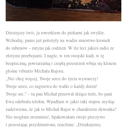
Dzisiejszy świt, ja rowerkiem do piekarni jak zwykle.
Wchodzę, panie już położyły na wadze mnóstwo kromek
do rubenów – rutyna jak codzień. W tle leci jakieś radio ze
złotymi przebojami. I nagle, w ten swojski kadr, w tę
bezpieczną, powtarzalną i ciepłą przestrzeń wbija się klinem
głośne vibratio Michała Bajora:
„Nie chcę więcej, Twoje serce do życia wystarczy!
Twoje serce, co zagrzewa do walki o każdy dzień!
Twoje ser..” – tu pan Michał przerwał drżące trele, bo pani
Ewa odebrała telefon. Wpadłam w jakiś taki stupor, myśląc
zadziwiona, że jak to Michał Bajor w charakterze dzwonka?
Nie mogłam zrozumieć. Spakowałam swoje pieczywo
i pozostając przydżumiona, rzuciłam: „Dziękujemy,