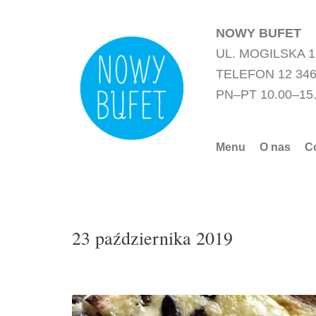
Przejdź
do
NOWY BUFET
treści
UL. MOGILSKA 
TELEFON 12 346
PN–PT 10.00–15
Menu
O nas
C
23 października 2019