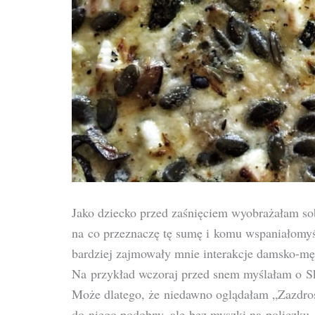
Jako dziecko przed zaśnięciem wyobrażałam s
na co przeznaczę tę sumę i komu wspaniałomyś
bardziej zajmowały mnie interakcje damsko-mę
Na przykład wczoraj przed snem myślałam o Sk
Może dlatego, że niedawno oglądałam „Zazdro
do niego podobny, ale bez myszki na policzku.