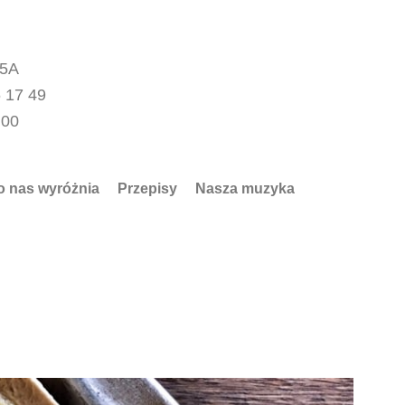
15A
 17 49
.00
o nas wyróżnia
Przepisy
Nasza muzyka