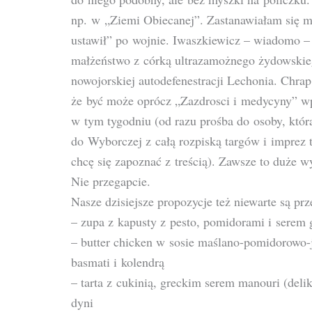
np. w „Ziemi Obiecanej”. Zastanawiałam się mi
ustawił” po wojnie. Iwaszkiewicz – wiadomo –
małżeństwo z córką ultrazamożnego żydowskieg
nowojorskiej autodefenestracji Lechonia. Chra
że być może oprócz „Zazdrosci i medycyny” wp
w tym tygodniu (od razu prośba do osoby, któr
do Wyborczej z całą rozpiską targów i imprez 
chcę się zapoznać z treścią). Zawsze to duże w
Nie przegapcie.
Nasze dzisiejsze propozycje też niewarte są prz
– zupa z kapusty z pesto, pomidorami i serem
– butter chicken w sosie maślano-pomidorowo
basmati i kolendrą
– tarta z cukinią, greckim serem manouri (deli
dyni