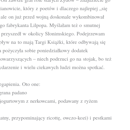
anowicie, który z poetów i dlaczego najlepiej „się
 ale on już przed wojną doskonale wykombinował
o fabrykanta Lilpopa. Myślałam też o smutnej
p przyszedł w okolicy Słonimskiego. Podejrzewam
ływ na to mają Targi Książki, które odbywają się
a pożyczyła sobie poniedziałkowy dodatek
towarzyszących – niech podrzuci go na stojak, bo też
ydarzenie i wielu ciekawych ludzi można spotkać.
egapienia. Oto one:
 grana padano
-jogurtowym z nerkowcami, podawany z ryżem
katny, przypominający ricottę, owczo-kozi) i pestkami