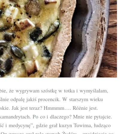
obie, że wygrywam szóstkę w totka i wymyślałam,
lnie odpalę jakiś procencik. W starszym wieku
skie. Jak jest teraz? Hmmmm…. Różnie jest.
amandrytach. Po co i dlaczego? Mnie nie pytajcie.
ść i medycynę”, gdzie grał kuzyn Tuwima, łudząco
 On zawsze grał role starych Żydów – znajdziecie go