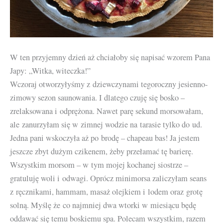
W ten przyjemny dzień aż chciałoby się napisać wzorem Pana
Japy: „Witka, witeczka!”
Wczoraj otworzyłyśmy z dziewczynami tegoroczny jesienno-
zimowy sezon saunowania. I dlatego czuję się bosko –
zrelaksowana i odprężona. Nawet parę sekund morsowałam,
ale zanurzyłam się w zimnej wodzie na tarasie tylko do ud.
Jedna pani wskoczyła aż po brodę – chapeau bas! Ja jestem
jeszcze zbyt dużym czikenem, żeby przełamać tę barierę.
Wszystkim morsom – w tym mojej kochanej siostrze –
gratuluję woli i odwagi. Oprócz minimorsa zaliczyłam seans
z ręcznikami, hammam, masaż olejkiem i lodem oraz grotę
solną. Myślę że co najmniej dwa wtorki w miesiącu będę
oddawać się temu boskiemu spa. Polecam wszystkim, razem