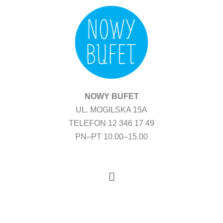
Przejdź
do
treści
NOWY BUFET
UL. MOGILSKA 15A
TELEFON 12 346 17 49
PN–PT 10.00–15.00
Menu