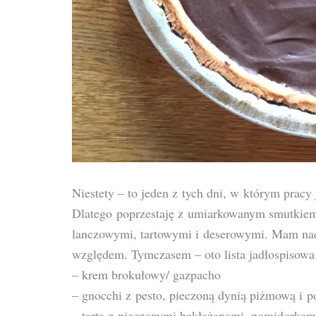
Niestety – to jeden z tych dni, w którym pracy 
Dlatego poprzestaję z umiarkowanym smutkiem
lanczowymi, tartowymi i deserowymi. Mam nadz
względem. Tymczasem – oto lista jadłospisowa
– krem brokułowy/ gazpacho
– gnocchi z pesto, pieczoną dynią piżmową i 
– tarta z pieczonymi bakłażanami, pomidorkam