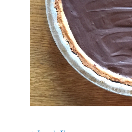
←
Poprzedni Wpis