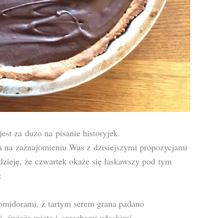
jest za dużo na pisanie historyjek.
 na zaznajomieniu Was z dzisiejszymi propozycjami
ieję, że czwartek okaże się łaskawszy pod tym
:
pomidorami, z tartym serem grana padano
i, świeżą miętą i orzechami włoskimi