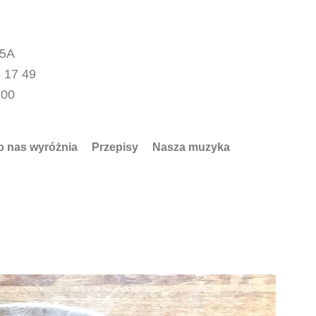
15A
 17 49
.00
o nas wyróżnia
Przepisy
Nasza muzyka