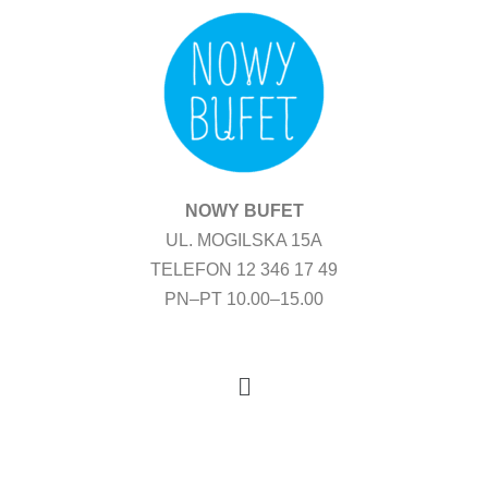
Przejdź
do
treści
NOWY BUFET
UL. MOGILSKA 15A
TELEFON 12 346 17 49
PN–PT 10.00–15.00
Menu