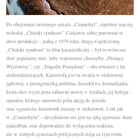
Po obejrzeniu świetnego serialu „Czarnobyl”, zupełnie inaczej
wchodzi „Chiński syndrom”. Ciekawie sobie porównać te
dwie produkcje – jedną z 1979 roku, drugą współczesną.
„Chiński syndrom” to film katastroficzny – był to wówczas
dość popularny nurt, żeby wspomnieć chociażby „Płonący
Wieżowiec”, czy „Tragedie Posejdona” – oba również z lat
siedemdziesiątych. Katastrofą jest tu awaria w elektrowni
jądrowej, a protagonistką ambitna, dociekliwa dziennikarka,
która chce wyjść poza zabawne newsy o żyrafach, jej kolega –
operator, którego samowola pcha akcję do przodu
oraz sygnalista -kierownik zmiany w elektrowni. I tak jak
w „Czarnobylu” – decydentom nie jest na rękę ujawniać skale
zaniedbań, oraz doprowadzić do wyłączenia reaktora,
ale w różnych systemach politycznych stoją za tym różne