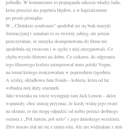
pobudki. W komunizmie to propaganda sukcesu władzy ludu,
która przecież nie popełnia błędów, a w kapitalizmem
po prostu pieniądze.
W „ Chińskim syndromie” spodobał mi się brak muzyki
ilustracyjnej i uznałam to za świetny zabieg, ale potem
przeczytałam, że muzyka skomponowana do filmu nie
spodobała się twórcom i w ogóle z niej zrezygnowali. Co
chyba wyszło filmowi na dobre. Co ciekawe, do odgrzania
tego filmowego kotleta zainspirował mnie polski Vogue,
na temat którego ironizowałam w poprzednim tygodniu.
A ściślej, okładkowa Jane Fonda – kobieta, która od lat
wzbudza mój duży szacunek.
Jako wisienka na torcie występuje tam Jack Lemon – aktor
wspaniały, choć muszę przyznać, że kiedy widzę jego twarz
na ekranie, to nie mogę odpędzić od siebie postaci drobnego
oszusta z „Pół żartem, pół serio” i jego damskiego wcielenia.
Zbyt mocno zlał mi się z tamta rolą. Ale nie widziałam z nim