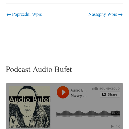
←
Poprzedni Wpis
Następny Wpis
→
Podcast Audio Bufet