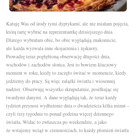
Katuję Was od środy tymi dyptykami, ale nie miałam pojęcia,
którą tartę wybrać na reprezentantkę dzisiejszego dnia.
Dlatego wybrałam obie, bo obie wyglądają znakomicie,
ale każda wyzwala inne skojarzenia i tęsknoty.
Prowadzę teraz pogłębioną obserwację długości dnia,
wschodów i zachodów słońca. Jest to bowiem kluczowy
moment w roku, kiedy to zaczęło świtać w momencie, kiedy
jedziemy do pracy. Są więc zalążki światła i wiosennej
nadziei. Obserwuję wszystko skrupulatnie, posiłkując się
twardymi danymi. A dane wyglądają tak, że teraz każdy
tydzień przynosi wydłużenie dnia o dwadzieścia kilka minut –
czyli trzy tygodnie to ponad godzina więcej dziennego
światła. Widać to zwłaszcza po weekendzie, a jako
że wstajemy wciąż w ciemnościach, to każdy płomień światła