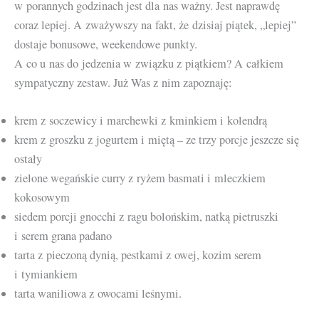
w porannych godzinach jest dla nas ważny. Jest naprawdę
coraz lepiej. A zważywszy na fakt, że dzisiaj piątek, „lepiej”
dostaje bonusowe, weekendowe punkty.
A co u nas do jedzenia w związku z piątkiem? A całkiem
sympatyczny zestaw. Już Was z nim zapoznaję:
krem z soczewicy i marchewki z kminkiem i kolendrą
krem z groszku z jogurtem i miętą – ze trzy porcje jeszcze się
ostały
zielone wegańskie curry z ryżem basmati i mleczkiem
kokosowym
siedem porcji gnocchi z ragu bolońskim, natką pietruszki
i serem grana padano
tarta z pieczoną dynią, pestkami z owej, kozim serem
i tymiankiem
tarta waniliowa z owocami leśnymi.