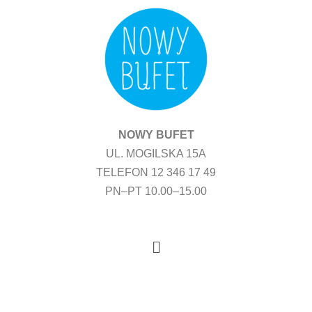
Przejdź
do
treści
NOWY BUFET
UL. MOGILSKA 15A
TELEFON 12 346 17 49
PN–PT 10.00–15.00
Menu