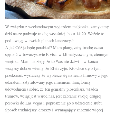
W związku z weekendowym wyjazdem małżonka, zamykamy
dziś nasze podwoje trochę wcześniej, bo o 14:20. Weźcie to
pod uwagę w swoich planach lanczowych.
A ja? Cóż ja będę porabiać? Mam plany, żeby trochę czasu
spędzić w towarzystwie Elvisa, w klimatyzowanym, ciemnym
wnętrzu. Mam nadzieję, że to Was nie dziwi – w końcu
wszyscy dobrze wiemy, że Elvis żyje. Kto chce się o tym
przekonać, wystarczy że wybierze się na seans filmowy z jego
udziałem, zatytułowany jego imieniem. Inną formą
udowodnienia sobie, że ten genialny piosenkarz, władca
tłumów, wciąż jest wśród nas, jest zabranie swojej drugiej
połówki do Las Vegas i poproszenie go o udzielenie ślubu.
Sposób trudniejszy, droższy i wymagający znacznie więcej