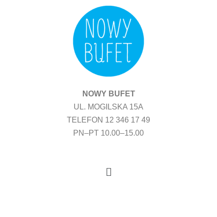
Przejdź
do
treści
NOWY BUFET
UL. MOGILSKA 15A
TELEFON 12 346 17 49
PN–PT 10.00–15.00
Menu