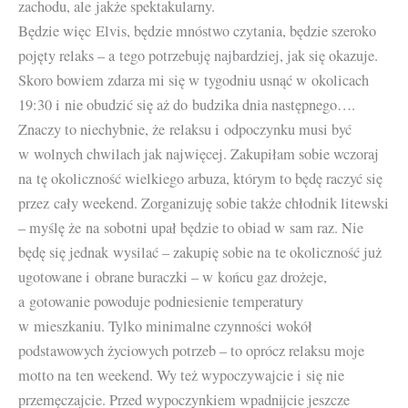
zachodu, ale jakże spektakularny.
Będzie więc Elvis, będzie mnóstwo czytania, będzie szeroko
pojęty relaks – a tego potrzebuję najbardziej, jak się okazuje.
Skoro bowiem zdarza mi się w tygodniu usnąć w okolicach
19:30 i nie obudzić się aż do budzika dnia następnego….
Znaczy to niechybnie, że relaksu i odpoczynku musi być
w wolnych chwilach jak najwięcej. Zakupiłam sobie wczoraj
na tę okoliczność wielkiego arbuza, którym to będę raczyć się
przez cały weekend. Zorganizuję sobie także chłodnik litewski
– myślę że na sobotni upał będzie to obiad w sam raz. Nie
będę się jednak wysilać – zakupię sobie na te okoliczność już
ugotowane i obrane buraczki – w końcu gaz drożeje,
a gotowanie powoduje podniesienie temperatury
w mieszkaniu. Tylko minimalne czynności wokół
podstawowych życiowych potrzeb – to oprócz relaksu moje
motto na ten weekend. Wy też wypoczywajcie i się nie
przemęczajcie. Przed wypoczynkiem wpadnijcie jeszcze