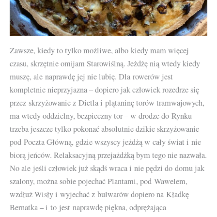
Zawsze, kiedy to tylko możliwe, albo kiedy mam więcej
czasu, skrzętnie omijam Starowiślną. Jeżdżę nią wtedy kiedy
muszę, ale naprawdę jej nie lubię. Dla rowerów jest
kompletnie nieprzyjazna – dopiero jak człowiek rozedrze się
przez skrzyżowanie z Dietla i plątaninę torów tramwajowych,
ma wtedy oddzielny, bezpieczny tor – w drodze do Rynku
trzeba jeszcze tylko pokonać absolutnie dzikie skrzyżowanie
pod Poczta Główną, gdzie wszyscy jeżdżą w cały świat i nie
biorą jeńców. Relaksacyjną przejażdżką bym tego nie nazwała.
No ale jeśli człowiek już skądś wraca i nie pędzi do domu jak
szalony, można sobie pojechać Plantami, pod Wawelem,
wzdłuż Wisły i wyjechać z bulwarów dopiero na Kładkę
Bernatka – i to jest naprawdę piękna, odprężająca