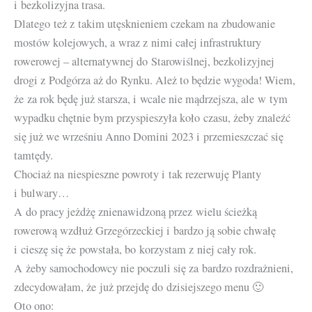
i bezkolizyjna trasa.
Dlatego też z takim utęsknieniem czekam na zbudowanie
mostów kolejowych, a wraz z nimi całej infrastruktury
rowerowej – alternatywnej do Starowiślnej, bezkolizyjnej
drogi z Podgórza aż do Rynku. Ależ to będzie wygoda! Wiem,
że za rok będę już starsza, i wcale nie mądrzejsza, ale w tym
wypadku chętnie bym przyspieszyła koło czasu, żeby znaleźć
się już we wrześniu Anno Domini 2023 i przemieszczać się
tamtędy.
Chociaż na niespieszne powroty i tak rezerwuję Planty
i bulwary…
A do pracy jeżdżę znienawidzoną przez wielu ścieżką
rowerową wzdłuż Grzegórzeckiej i bardzo ją sobie chwałę
i cieszę się że powstała, bo korzystam z niej cały rok.
A żeby samochodowcy nie poczuli się za bardzo rozdrażnieni,
zdecydowałam, że już przejdę do dzisiejszego menu 🙂
Oto ono: