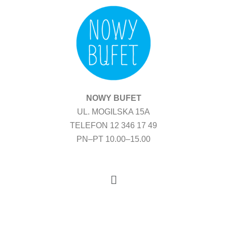
Przejdź
do
treści
NOWY BUFET
UL. MOGILSKA 15A
TELEFON 12 346 17 49
PN–PT 10.00–15.00
Menu