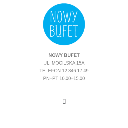
Przejdź
do
treści
NOWY BUFET
UL. MOGILSKA 15A
TELEFON 12 346 17 49
PN–PT 10.00–15.00
Menu