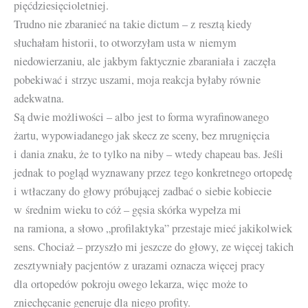
pięćdziesięcioletniej.
Trudno nie zbaranieć na takie dictum – z resztą kiedy
słuchałam historii, to otworzyłam usta w niemym
niedowierzaniu, ale jakbym faktycznie zbaraniała i zaczęła
pobekiwać i strzyc uszami, moja reakcja byłaby równie
adekwatna.
Są dwie możliwości – albo jest to forma wyrafinowanego
żartu, wypowiadanego jak skecz ze sceny, bez mrugnięcia
i dania znaku, że to tylko na niby – wtedy chapeau bas. Jeśli
jednak to pogląd wyznawany przez tego konkretnego ortopedę
i wtłaczany do głowy próbującej zadbać o siebie kobiecie
w średnim wieku to cóż – gęsia skórka wypełza mi
na ramiona, a słowo „profilaktyka” przestaje mieć jakikolwiek
sens. Chociaż – przyszło mi jeszcze do głowy, ze więcej takich
zesztywniały pacjentów z urazami oznacza więcej pracy
dla ortopedów pokroju owego lekarza, więc może to
zniechęcanie generuje dla niego profity.