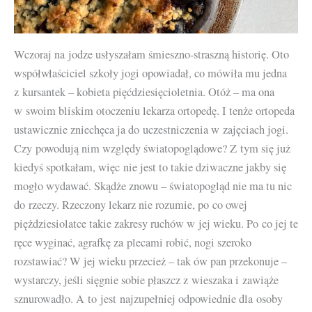
Wczoraj na jodze usłyszałam śmieszno-straszną historię. Oto
współwłaściciel szkoły jogi opowiadał, co mówiła mu jedna
z kursantek – kobieta pięćdziesięcioletnia. Otóż – ma ona
w swoim bliskim otoczeniu lekarza ortopedę. I tenże ortopeda
ustawicznie zniechęca ja do uczestniczenia w zajęciach jogi.
Czy powodują nim względy światopoglądowe? Z tym się już
kiedyś spotkałam, więc nie jest to takie dziwaczne jakby się
mogło wydawać. Skądże znowu – światopogląd nie ma tu nic
do rzeczy. Rzeczony lekarz nie rozumie, po co owej
piężdziesiolatce takie zakresy ruchów w jej wieku. Po co jej te
ręce wyginać, agrafkę za plecami robić, nogi szeroko
rozstawiać? W jej wieku przecież – tak ów pan przekonuje –
wystarczy, jeśli sięgnie sobie płaszcz z wieszaka i zawiąże
sznurowadło. A to jest najzupełniej odpowiednie dla osoby