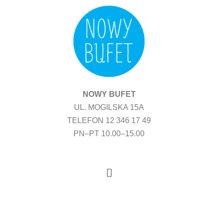
Przejdź
do
treści
NOWY BUFET
UL. MOGILSKA 15A
TELEFON 12 346 17 49
PN–PT 10.00–15.00
Menu