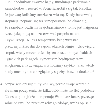
ulic i chodników, tworząc hałdy, utrudniając parkowanie
samochodów i rowerów. Sceneria zrobiła się tak brzydka,
że już zatęskniliśmy troszkę za wiosną. Kiedy bure zwały
stopnieją, poprawi się też samopoczucie, bo okaże się,
że szarobury bezlistny krajobraz zimowy to nie jest najgorsza
rzecz, jaką mogą nam zaserwować pospołu natura
i cywilizacja. A jeśli temperatury będą wzrastać
przez najbliższe dni do zapowiadanych ośmiu – dziewięciu
stopni, wtedy może i ziści się sen o roztopionych hałdach
i gładkich parkingach. Tymczasem hołdujemy raczej
wnętrzom, a na zewnątrz wychodzimy szybko, tylko wtedy
kiedy musimy i nie rozglądamy się zbyt bacznie dookoła.*
oczywiście opisuję tu tylko i wyłącznie swoje wrażenie,
ale mam podejrzenia, że kilka osób może myśleć podobnie.
Na osłodę – a jakże – proponuję Wam nasz lancz, przecząc
sobie od razu, bo przecież żeby go zdobyć, trzeba opuścić