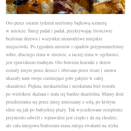
Oto przez ostatni tydzień mieliśmy bajkową scenerią
w mieście. Śnieg padał i padał, przykrywając litościwie
bezlistne drzewa i wszystkie nieurodziwe miejskie
miejscówki. Po tygodniu mrozów i opadów przypomnieliśmy
sobie, dlaczego zima w mieście, a raczej zima w ogólności,
jest zjawiskiem trudnym. Oto bowiem koronki z drzew
zostały zmyte przez deszcz i obwiane przez wiatr i znowu
ukazały nam swoje czerniejące gołe gałęzie w całej
okazałości. Piękna, nieskazitelna i nieskalana biel została
po wielokroć skalana i stała się bardzo skazitelna. Mamy dość
przedzierania się przez śnieg zmieszany z solą, po którym
idzie się jak po bałtyckiej plaży. Tak wyczekiwane ocieplenie
przyniosło odwilż i wprawdzie jest ciepło i da się chodzić,
ale cała śniegowa białoszara masa zalega zwałami na styku