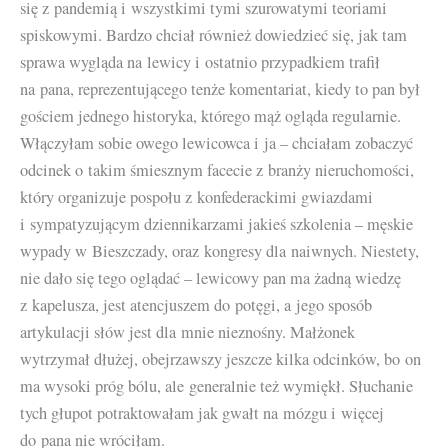
się z pandemią i wszystkimi tymi szurowatymi teoriami
spiskowymi. Bardzo chciał również dowiedzieć się, jak tam
sprawa wygląda na lewicy i ostatnio przypadkiem trafił
na pana, reprezentującego tenże komentariat, kiedy to pan był
gościem jednego historyka, którego mąż ogląda regularnie.
Włączyłam sobie owego lewicowca i ja – chciałam zobaczyć
odcinek o takim śmiesznym facecie z branży nieruchomości,
który organizuje pospołu z konfederackimi gwiazdami
i sympatyzującym dziennikarzami jakieś szkolenia – męskie
wypady w Bieszczady, oraz kongresy dla naiwnych. Niestety,
nie dało się tego oglądać – lewicowy pan ma żadną wiedzę
z kapelusza, jest atencjuszem do potęgi, a jego sposób
artykulacji słów jest dla mnie nieznośny. Małżonek
wytrzymał dłużej, obejrzawszy jeszcze kilka odcinków, bo on
ma wysoki próg bólu, ale generalnie też wymiękł. Słuchanie
tych głupot potraktowałam jak gwałt na mózgu i więcej
do pana nie wróciłam.