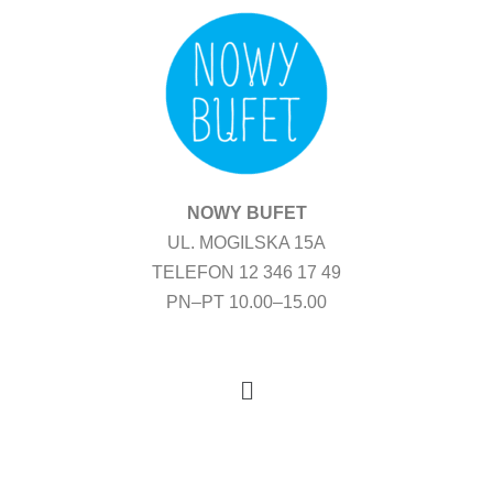
Przejdź
do
treści
NOWY BUFET
UL. MOGILSKA 15A
TELEFON 12 346 17 49
PN–PT 10.00–15.00
Menu