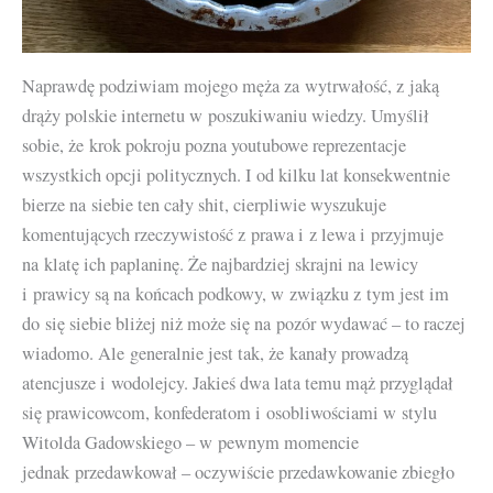
Naprawdę podziwiam mojego męża za wytrwałość, z jaką
drąży polskie internetu w poszukiwaniu wiedzy. Umyślił
sobie, że krok pokroju pozna youtubowe reprezentacje
wszystkich opcji politycznych. I od kilku lat konsekwentnie
bierze na siebie ten cały shit, cierpliwie wyszukuje
komentujących rzeczywistość z prawa i z lewa i przyjmuje
na klatę ich paplaninę. Że najbardziej skrajni na lewicy
i prawicy są na końcach podkowy, w związku z tym jest im
do się siebie bliżej niż może się na pozór wydawać – to raczej
wiadomo. Ale generalnie jest tak, że kanały prowadzą
atencjusze i wodolejcy. Jakieś dwa lata temu mąż przyglądał
się prawicowcom, konfederatom i osobliwościami w stylu
Witolda Gadowskiego – w pewnym momencie
jednak przedawkował – oczywiście przedawkowanie zbiegło