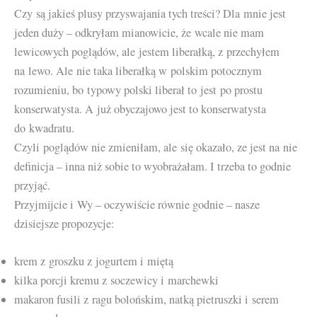
Czy są jakieś plusy przyswajania tych treści? Dla mnie jest
jeden duży – odkryłam mianowicie, że wcale nie mam
lewicowych poglądów, ale jestem liberałką, z przechyłem
na lewo. Ale nie taka liberałką w polskim potocznym
rozumieniu, bo typowy polski liberał to jest po prostu
konserwatysta. A już obyczajowo jest to konserwatysta
do kwadratu.
Czyli poglądów nie zmieniłam, ale się okazało, ze jest na nie
definicja – inna niż sobie to wyobrażałam. I trzeba to godnie
przyjąć.
Przyjmijcie i Wy – oczywiście równie godnie – nasze
dzisiejsze propozycje:
krem z groszku z jogurtem i miętą
kilka porcji kremu z soczewicy i marchewki
makaron fusili z ragu bolońskim, natką pietruszki i serem