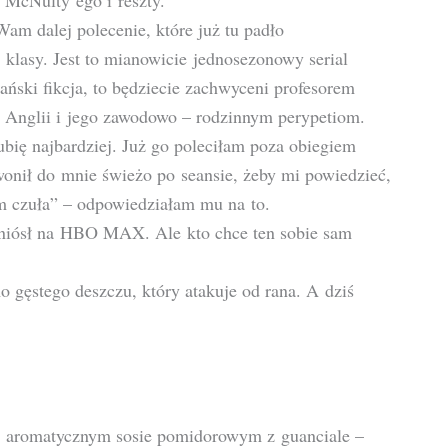
 McNulty’ego i reszty.
Wam dalej polecenie, które już tu padło
klasy. Jest to mianowicie jednosezonowy serial
ński fikcja, to będziecie zachwyceni profesorem
 Anglii i jego zawodowo – rodzinnym perypetiom.
lubię najbardziej. Już go poleciłam poza obiegiem
onił do mnie świeżo po seansie, żeby mi powiedzieć,
m czuła” – odpowiedziałam mu na to.
eniósł na HBO MAX. Ale kto chce ten sobie sam
 gęstego deszczu, który atakuje od rana. A dziś
ym, aromatycznym sosie pomidorowym z guanciale –