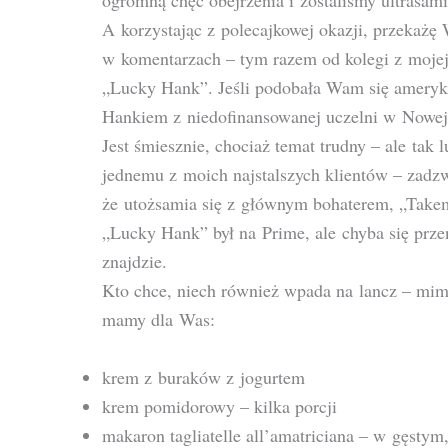
ogromną chęć obejrzenia i zostaliśmy ultrasami
A korzystając z polecajkowej okazji, przekażę 
w komentarzach – tym razem od kolegi z mojej 
„Lucky Hank”. Jeśli podobała Wam się ameryka
Hankiem z niedofinansowanej uczelni w Nowej
Jest śmiesznie, chociaż temat trudny – ale tak 
jednemu z moich najstalszych klientów – zadzw
że utożsamia się z głównym bohaterem, „Take
„Lucky Hank” był na Prime, ale chyba się prz
znajdzie.
Kto chce, niech również wpada na lancz – mimo
mamy dla Was:
krem z buraków z jogurtem
krem pomidorowy – kilka porcji
makaron tagliatelle all’amatriciana – w gęst