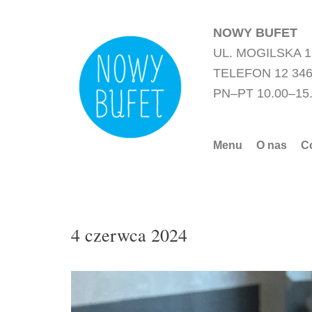
Przejdź
do
NOWY BUFET
treści
UL. MOGILSKA 
TELEFON 12 346
PN–PT 10.00–15
Menu
O nas
C
4 czerwca 2024