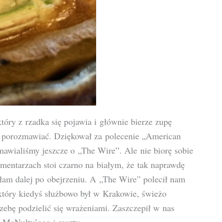
tóry z rzadka się pojawia i głównie bierze zupę
 porozmawiać. Dziękował za polecenie „American
mawialiśmy jeszcze o „The Wire”. Ale nie biorę sobie
omentarzach stoi czarno na białym, że tak naprawdę
ałam dalej po obejrzeniu. A „The Wire” polecił nam
który kiedyś służbowo był w Krakowie, świeżo
ebę podzielić się wrażeniami. Zaszczepił w nas