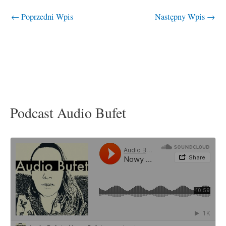
←
Poprzedni Wpis
Następny Wpis
→
Podcast Audio Bufet