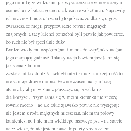
jego mimikę ze widziałam jak wyszczerza się w nieszczerym
uśmiechu i z bolącą godnością kręci się wokół nich. Naprawdę
ich nie znosił, no ale trzeba było pokazać że dba się o gości –
zwłaszcza że mogli przyprowadzić równie majętnych
znajomych, a tacy klienci potrzebni byli prawie jak powietrze,
bo ruch nie był specjalnie duży.
Bardzo wtedy mu współczułam i niemalże współodczuwałam
jego cierpiącą godność. Taka sytuacja bowiem jawiła mi się
jak scena z horroru.
Zostało mi tak do dziś – schlebianie i sztuczna uprzejmość to
nie są moje drugie imiona. Pewnie czasem na tym tracę,
ale nie byłabym w stanie płaszczyć się przed kimś
dla korzyści. Przymilania się w moim kierunku nie znoszę
równie mocno – no ale takie zjawisko prawie nie występuje –
nie jestem z rodu majętnych mieszczan, nie mam połowy
kamienicy, no i nie mam wielkiego rasowego psa – na starcie
więc widać, że nie jestem nawet hipotetycznym celem