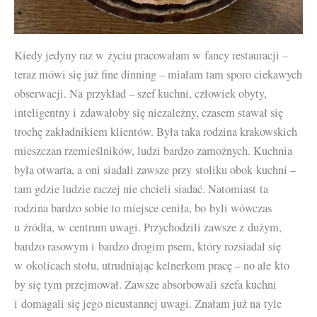
Kiedy jedyny raz w życiu pracowałam w fancy restauracji –
teraz mówi się już fine dinning – miałam tam sporo ciekawych
obserwacji. Na przykład – szef kuchni, człowiek obyty,
inteligentny i zdawałoby się niezależny, czasem stawał się
trochę zakładnikiem klientów. Była taka rodzina krakowskich
mieszczan rzemieślników, ludzi bardzo zamożnych. Kuchnia
była otwarta, a oni siadali zawsze przy stoliku obok kuchni –
tam gdzie ludzie raczej nie chcieli siadać. Natomiast ta
rodzina bardzo sobie to miejsce ceniła, bo byli wówczas
u źródła, w centrum uwagi. Przychodzili zawsze z dużym,
bardzo rasowym i bardzo drogim psem, który rozsiadał się
w okolicach stołu, utrudniając kelnerkom pracę – no ale kto
by się tym przejmował. Zawsze absorbowali szefa kuchni
i domagali się jego nieustannej uwagi. Znałam już na tyle