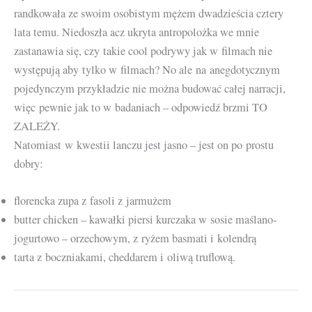
randkowała ze swoim osobistym mężem dwadzieścia cztery
lata temu. Niedoszła acz ukryta antropolożka we mnie
zastanawia się, czy takie cool podrywy jak w filmach nie
występują aby tylko w filmach? No ale na anegdotycznym
pojedynczym przykładzie nie można budować całej narracji,
więc pewnie jak to w badaniach – odpowiedź brzmi TO
ZALEŻY.
Natomiast w kwestii lanczu jest jasno – jest on po prostu
dobry:
florencka zupa z fasoli z jarmużem
butter chicken – kawałki piersi kurczaka w sosie maślano-
jogurtowo – orzechowym, z ryżem basmati i kolendrą
tarta z boczniakami, cheddarem i oliwą truflową.