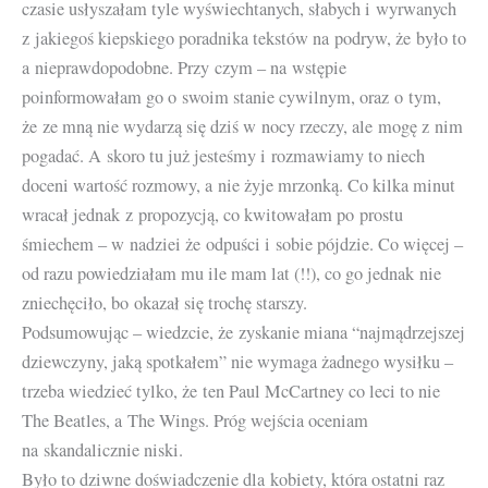
czasie usłyszałam tyle wyświechtanych, słabych i wyrwanych
z jakiegoś kiepskiego poradnika tekstów na podryw, że było to
a nieprawdopodobne. Przy czym – na wstępie
poinformowałam go o swoim stanie cywilnym, oraz o tym,
że ze mną nie wydarzą się dziś w nocy rzeczy, ale mogę z nim
pogadać. A skoro tu już jesteśmy i rozmawiamy to niech
doceni wartość rozmowy, a nie żyje mrzonką. Co kilka minut
wracał jednak z propozycją, co kwitowałam po prostu
śmiechem – w nadziei że odpuści i sobie pójdzie. Co więcej –
od razu powiedziałam mu ile mam lat (!!), co go jednak nie
zniechęciło, bo okazał się trochę starszy.
Podsumowując – wiedzcie, że zyskanie miana “najmądrzejszej
dziewczyny, jaką spotkałem” nie wymaga żadnego wysiłku –
trzeba wiedzieć tylko, że ten Paul McCartney co leci to nie
The Beatles, a The Wings. Próg wejścia oceniam
na skandalicznie niski.
Było to dziwne doświadczenie dla kobiety, która ostatni raz