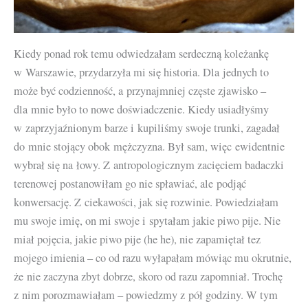
Kiedy ponad rok temu odwiedzałam serdeczną koleżankę
w Warszawie, przydarzyła mi się historia. Dla jednych to
może być codzienność, a przynajmniej częste zjawisko –
dla mnie było to nowe doświadczenie. Kiedy usiadłyśmy
w zaprzyjaźnionym barze i kupiliśmy swoje trunki, zagadał
do mnie stojący obok mężczyzna. Był sam, więc ewidentnie
wybrał się na łowy. Z antropologicznym zacięciem badaczki
terenowej postanowiłam go nie spławiać, ale podjąć
konwersację. Z ciekawości, jak się rozwinie. Powiedziałam
mu swoje imię, on mi swoje i spytałam jakie piwo pije. Nie
miał pojęcia, jakie piwo pije (he he), nie zapamiętał tez
mojego imienia – co od razu wyłapałam mówiąc mu okrutnie,
że nie zaczyna zbyt dobrze, skoro od razu zapomniał. Trochę
z nim porozmawiałam – powiedzmy z pół godziny. W tym