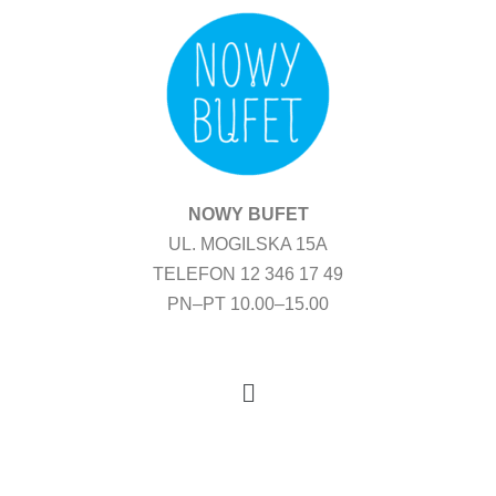
Przejdź
do
treści
NOWY BUFET
UL. MOGILSKA 15A
TELEFON 12 346 17 49
PN–PT 10.00–15.00
Menu