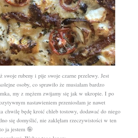
swoje rubeny i pije swoje czarne przelewy. Jest
kolejne osoby, co sprawiło że musiałam bardzo
umka, my z mężem zwijamy się jak w ukropie. I po
pozytywnym nastawieniem przeniosłam je nawet
a chwilę będę kroić chleb tostowy, dodawać do niego
rudno się domyślić, nie zaklęłam rzeczywistości w ten
to ja jestem 🤪