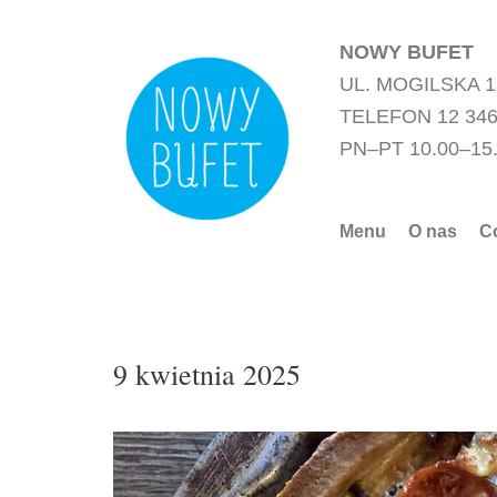
Przejdź
do
NOWY BUFET
treści
UL. MOGILSKA 
TELEFON 12 346
PN–PT 10.00–15
Menu
O nas
C
9 kwietnia 2025