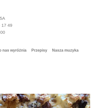
15A
 17 49
.00
o nas wyróżnia
Przepisy
Nasza muzyka