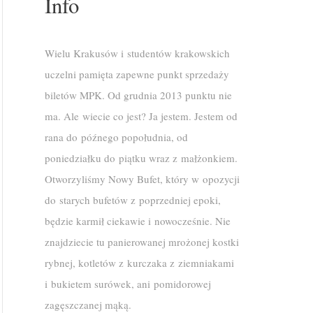
Info
Wielu Krakusów i studentów krakowskich
uczelni pamięta zapewne punkt sprzedaży
biletów MPK. Od grudnia 2013 punktu nie
ma. Ale wiecie co jest? Ja jestem. Jestem od
rana do późnego popołudnia, od
poniedziałku do piątku wraz z małżonkiem.
Otworzyliśmy Nowy Bufet, który w opozycji
do starych bufetów z poprzedniej epoki,
będzie karmił ciekawie i nowocześnie. Nie
znajdziecie tu panierowanej mrożonej kostki
rybnej, kotletów z kurczaka z ziemniakami
i bukietem surówek, ani pomidorowej
zagęszczanej mąką.