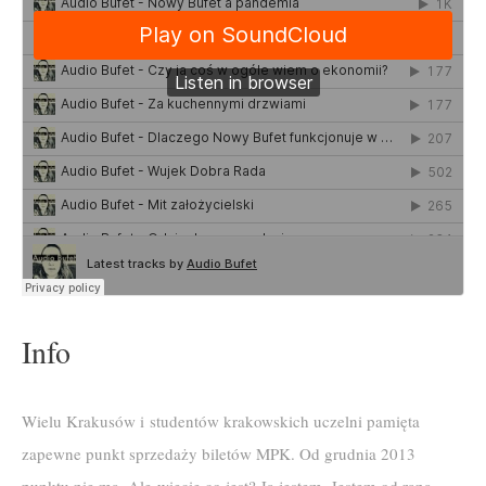
Info
Wielu Krakusów i studentów krakowskich uczelni pamięta
zapewne punkt sprzedaży biletów MPK. Od grudnia 2013
punktu nie ma. Ale wiecie co jest? Ja jestem. Jestem od rana