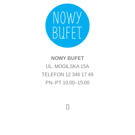
Przejdź
do
treści
NOWY BUFET
UL. MOGILSKA 15A
TELEFON 12 346 17 49
PN–PT 10.00–15.00
Menu