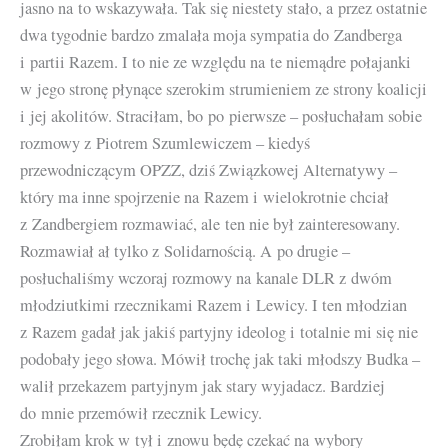
jasno na to wskazywała. Tak się niestety stało, a przez ostatnie
dwa tygodnie bardzo zmalała moja sympatia do Zandberga
i partii Razem. I to nie ze względu na te niemądre połajanki
w jego stronę płynące szerokim strumieniem ze strony koalicji
i jej akolitów. Straciłam, bo po pierwsze – posłuchałam sobie
rozmowy z Piotrem Szumlewiczem – kiedyś
przewodniczącym OPZZ, dziś Związkowej Alternatywy –
który ma inne spojrzenie na Razem i wielokrotnie chciał
z Zandbergiem rozmawiać, ale ten nie był zainteresowany.
Rozmawiał ał tylko z Solidarnością. A po drugie –
posłuchaliśmy wczoraj rozmowy na kanale DLR z dwóm
młodziutkimi rzecznikami Razem i Lewicy. I ten młodzian
z Razem gadał jak jakiś partyjny ideolog i totalnie mi się nie
podobały jego słowa. Mówił trochę jak taki młodszy Budka –
walił przekazem partyjnym jak stary wyjadacz. Bardziej
do mnie przemówił rzecznik Lewicy.
Zrobiłam krok w tył i znowu będę czekać na wybory