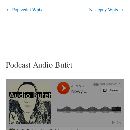
←
Poprzedni Wpis
Następny Wpis
→
Podcast Audio Bufet