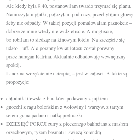
Ale kiedy była 9:40, postanowiłam twardo trzymać się planu.
Namoczyłam płatki, położyłam pod oczy, przechyliłam głowę
żeby nie odpadły. W takiej pozycji pomalowałam paznokcie –
dobrze ze mnie wtedy nie widzieliście. A mogliście,
bo robiłam to siedząc na kinowym fotelu. Na szczęście się
udało – uff. Ale poranny kwiat lotosu został porwany
przez huragan Katrina. Aktualnie odbudowuję wewnętrzny
spokój.
Lancz na szczęście nie ucierpiał – jest w całości. A takie są
propozycje:
chłodnik litewski z buraków, podawany z jajkiem
gnocchi z ragu bolońskim z wołowiny i warzyw, z tartym
serem grana padano i natką pietruszki
DZIESIĘĆ PORCJI curry z pieczonego bakłażana z masłem
orzechowym, ryżem basmati i świeżą kolendrą