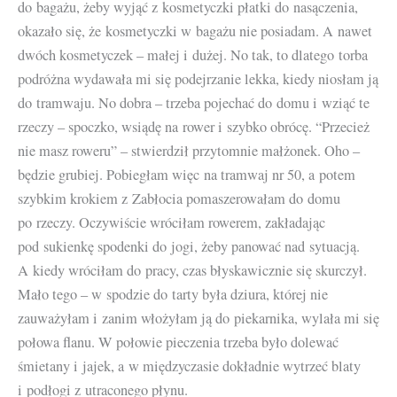
do bagażu, żeby wyjąć z kosmetyczki płatki do nasączenia,
okazało się, że kosmetyczki w bagażu nie posiadam. A nawet
dwóch kosmetyczek – małej i dużej. No tak, to dlatego torba
podróżna wydawała mi się podejrzanie lekka, kiedy niosłam ją
do tramwaju. No dobra – trzeba pojechać do domu i wziąć te
rzeczy – spoczko, wsiądę na rower i szybko obrócę. “Przecież
nie masz roweru” – stwierdził przytomnie małżonek. Oho –
będzie grubiej. Pobiegłam więc na tramwaj nr 50, a potem
szybkim krokiem z Zabłocia pomaszerowałam do domu
po rzeczy. Oczywiście wróciłam rowerem, zakładając
pod sukienkę spodenki do jogi, żeby panować nad sytuacją.
A kiedy wróciłam do pracy, czas błyskawicznie się skurczył.
Mało tego – w spodzie do tarty była dziura, której nie
zauważyłam i zanim włożyłam ją do piekarnika, wylała mi się
połowa flanu. W połowie pieczenia trzeba było dolewać
śmietany i jajek, a w międzyczasie dokładnie wytrzeć blaty
i podłogi z utraconego płynu.