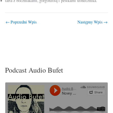
tarta z boczniakami, gorgonzolą i pestkami słonecznika.
←
Poprzedni Wpis
Następny Wpis
→
Podcast Audio Bufet