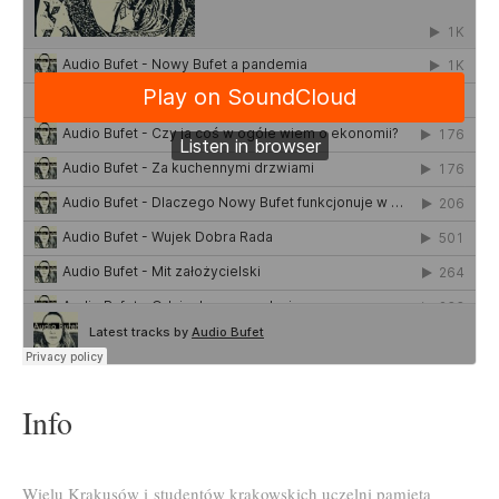
Info
Wielu Krakusów i studentów krakowskich uczelni pamięta