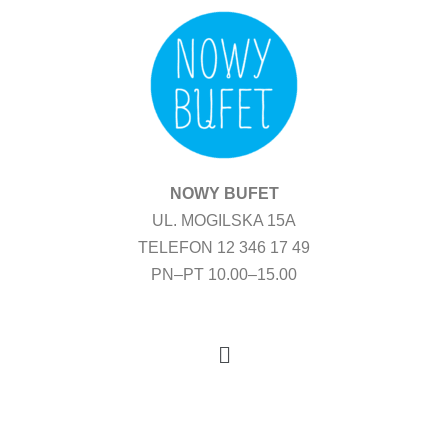
Przejdź
do
treści
NOWY BUFET
UL. MOGILSKA 15A
TELEFON 12 346 17 49
PN–PT 10.00–15.00
Menu