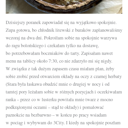
Dzisiejszy poranek zapowiadał się na wyjątkowo spokojnie.
Zupa gotowa, bo chłodnik litewski z buraków zaplanowaliśmy
wczoraj na dwa dni. Pokroiłam sobie na spokojnie warzywa
do ragu bolońskiego i czekałam tylko na dostawę,
bo potrzebowałam boczniaków do tarty. Zapisałam nawet
menu na tablicy około 7:30, co nie zdarzyło mi się nigdy.
W związku z tak dużym zapasem czasu miałam plan, żeby
sobie zrobić przed otwarciem okłady na oczy z czarnej herbaty
(Stara była łaskawa obudzić mnie o drugiej w nocy i od
tamtej pory leżałam sobie w różnych pozycjach i oczekiwałam
ranka – przez co w lusterku powitała mnie twarz z mocno
podkrążonymi oczami – stąd te okłady) i pomalować
paznokcie na bezbarwno – w końcu po pracy wsiadam
w pociąg i wybywam do 3City. I kiedy na spokojnie poszłam