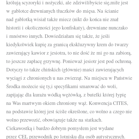
królują scyzoryki i nożyczki, ale zdziwilibyście się,miłe jest
w gablotce drewnianych tłuczków do mięsa. Na ścianie
nad gablotką wisiał także miecz (nikt do końca nie znał
historii i okoliczności jego konfiskaty), drewniane nunczako
i mnóstwo innych. Dowiedziałam się także, że jeśli
kiedykolwiek kupię za granicą ekskluzywny krem do twarzy
zawierający kawior z jesiotra, to nie dość że mi go na zabiorą,
to jeszcze zapłacę grzywnę. Ponieważ jesiotr jest pod ochroną.
Dotyczy to także chińskich (głównie) maści zawierających
wyciągi z chronionych u nas zwierząt. Na miejscu w Państwie
Środka możecie się ty,i specyfikami smarować do woli,
zapijając dla kurażu wódką wężówką, z butelki której łypię
na Was martwym okiem chroniony wąż. Konwencja CITES,
na podstawie której jest ściśle określone, co wolno a czego nie
wolno przewozić, obowiązuje także na statkach.
Ciekawostką i bardzo dobrym pomysłem jest wydane
przez CEL przewodnik po lotnisku dla osób autystycznych.