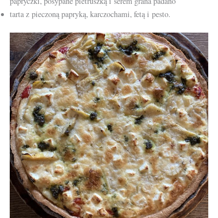
papryczki, posypane pietruszką i serem grana padano
tarta z pieczoną papryką, karczochami, fetą i pesto.