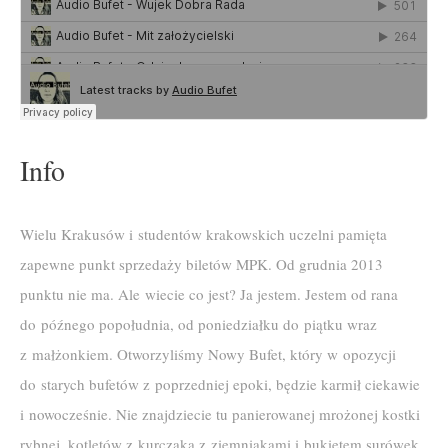
Info
Wielu Krakusów i studentów krakowskich uczelni pamięta
zapewne punkt sprzedaży biletów MPK. Od grudnia 2013
punktu nie ma. Ale wiecie co jest? Ja jestem. Jestem od rana
do późnego popołudnia, od poniedziałku do piątku wraz
z małżonkiem. Otworzyliśmy Nowy Bufet, który w opozycji
do starych bufetów z poprzedniej epoki, będzie karmił ciekawie
i nowocześnie. Nie znajdziecie tu panierowanej mrożonej kostki
rybnej, kotletów z kurczaka z ziemniakami i bukietem surówek,