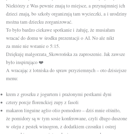
Niektórzy z Was pewnie znają to miejsce, a przynajmniej ich
dzieci znają, bo szkoły organizują tam wycieczki, a i urodziny
można tam dziecku zorganizować.
To było bardzo ciekawe spotkanie i żałuję, że musiałam
wracać do domu w środku prezentacji o AI. No ale nikt
za mnie nie wstanie o 5:15.
Dziękuję malgorzata_Skowrońska za zaproszenie. Jak zawsze
było inspirująco ❤️
A wracając z lotniska do spraw przyziemnych – oto dzisiejsze
menu:
krem z groszku z jogurtem i prażonymi pestkami dyni
cztery porcje florenckiej zupy z fasoli
makaron linguine aglio olio pomodoro – dziś mnie olśniło,
że pomidory są w tym sosie konferowane, czyli długo duszone
w oleju z pestek winogron, z dodatkiem czosnku i ostrej