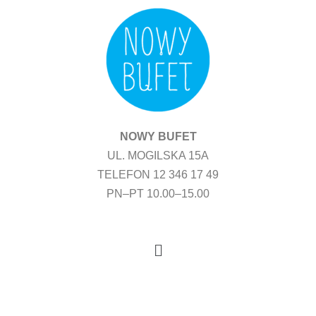
Przejdź
do
treści
NOWY BUFET
UL. MOGILSKA 15A
TELEFON 12 346 17 49
PN–PT 10.00–15.00
Menu