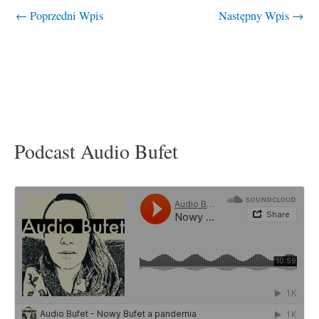
←
Poprzedni Wpis
Następny Wpis
→
Podcast Audio Bufet