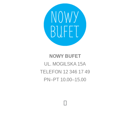
Przejdź
do
treści
NOWY BUFET
UL. MOGILSKA 15A
TELEFON 12 346 17 49
PN–PT 10.00–15.00
Menu