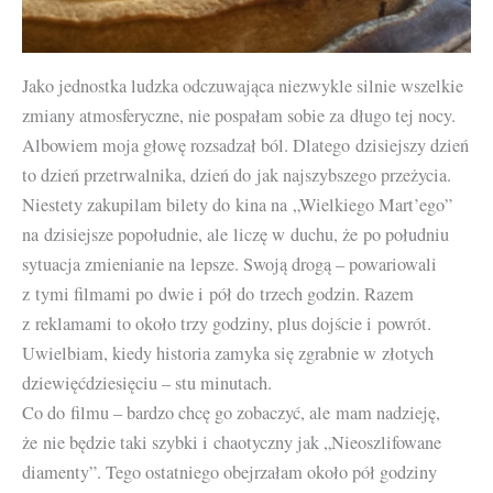
Jako jednostka ludzka odczuwająca niezwykle silnie wszelkie
zmiany atmosferyczne, nie pospałam sobie za długo tej nocy.
Albowiem moja głowę rozsadzał ból. Dlatego dzisiejszy dzień
to dzień przetrwalnika, dzień do jak najszybszego przeżycia.
Niestety zakupilam bilety do kina na „Wielkiego Mart’ego”
na dzisiejsze popołudnie, ale liczę w duchu, że po południu
sytuacja zmienianie na lepsze. Swoją drogą – powariowali
z tymi filmami po dwie i pół do trzech godzin. Razem
z reklamami to około trzy godziny, plus dojście i powrót.
Uwielbiam, kiedy historia zamyka się zgrabnie w złotych
dziewięćdziesięciu – stu minutach.
Co do filmu – bardzo chcę go zobaczyć, ale mam nadzieję,
że nie będzie taki szybki i chaotyczny jak „Nieoszlifowane
diamenty”. Tego ostatniego obejrzałam około pół godziny