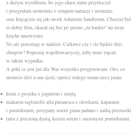
z dużym wysiłkiem, bo jego chaos mnie przytłoczył
i przegrałam sromotnie z tempem narracji i montażu,
oraz kręcącym się jak owsik Adamem Sandlerem. Chociaż był
to dobry film, okazał się być po prostu „za bardzo” na moje
kruche unerwienie.
No ale pozostaję w nadziei. Ciekawe czy i ile będzie dziś
chrapów? Poproszę współtowarzyszy, żeby mnie trącali
w takim wypadku.
A póki co jest już dla Was wszystko przygotowane. Oto, co
możecie dziś u nas zjeść, oprócz stałego menu rzecz jasna:
krem z groszku z jogurtem i miętą
makaron tagliatelle alla putanesca z oliwkami, kaparami
i pomidorami, posypany serem grana padano i natką pietruszki
tarta z pieczoną dynią, kozim serem i suszonymi pomidorami.