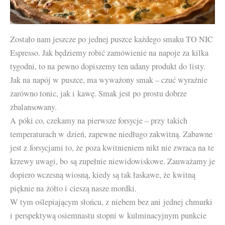
Zostało nam jeszcze po jednej puszce każdego smaku TO NIC
Espresso. Jak będziemy robić zamówienie na napoje za kilka
tygodni, to na pewno dopiszemy ten udany produkt do listy.
Jak na napój w puszce, ma wyważony smak – czuć wyraźnie
zarówno tonic, jak i kawę. Smak jest po prostu dobrze
zbalansowany.
A póki co, czekamy na pierwsze forsycje – przy takich
temperaturach w dzień, zapewne niedługo zakwitną. Zabawne
jest z forsycjami to, że poza kwitnieniem nikt nie zwraca na te
krzewy uwagi, bo są zupełnie niewidowiskowe. Zauważamy je
dopiero wczesną wiosną, kiedy są tak łaskawe, że kwitną
pięknie na żółto i cieszą nasze mordki.
W tym oślepiającym słońcu, z niebem bez ani jednej chmurki
i perspektywą osiemnastu stopni w kulminacyjnym punkcie