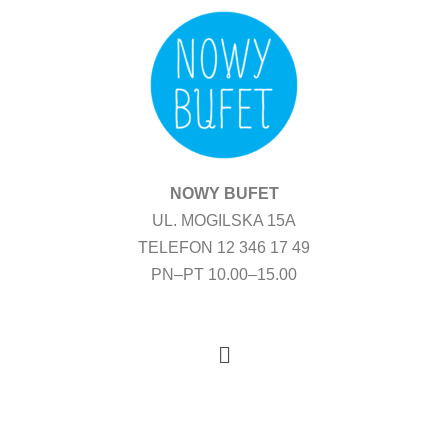
Przejdź
do
treści
NOWY BUFET
UL. MOGILSKA 15A
TELEFON 12 346 17 49
PN–PT 10.00–15.00
Menu