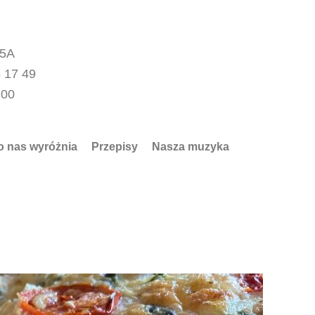
15A
 17 49
.00
o nas wyróżnia
Przepisy
Nasza muzyka