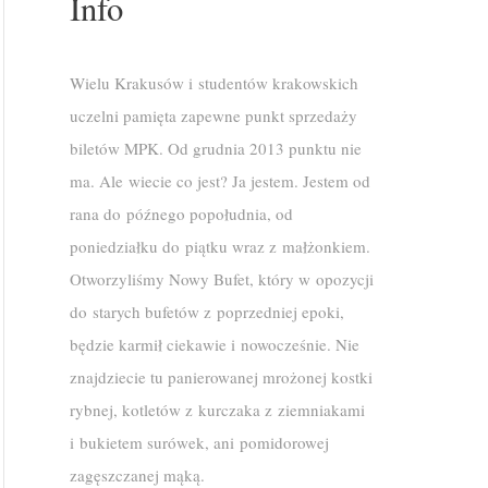
Info
Wielu Krakusów i studentów krakowskich
uczelni pamięta zapewne punkt sprzedaży
biletów MPK. Od grudnia 2013 punktu nie
ma. Ale wiecie co jest? Ja jestem. Jestem od
rana do późnego popołudnia, od
poniedziałku do piątku wraz z małżonkiem.
Otworzyliśmy Nowy Bufet, który w opozycji
do starych bufetów z poprzedniej epoki,
będzie karmił ciekawie i nowocześnie. Nie
znajdziecie tu panierowanej mrożonej kostki
rybnej, kotletów z kurczaka z ziemniakami
i bukietem surówek, ani pomidorowej
zagęszczanej mąką.