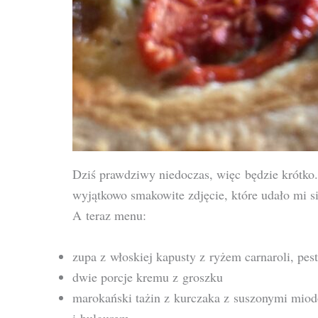
Dziś prawdziwy niedoczas, więc będzie krótk
wyjątkowo smakowite zdjęcie, które udało mi si
A teraz menu:
zupa z włoskiej kapusty z ryżem carnaroli, pe
dwie porcje kremu z groszku
marokański tażin z kurczaka z suszonymi mio
i bulgurem