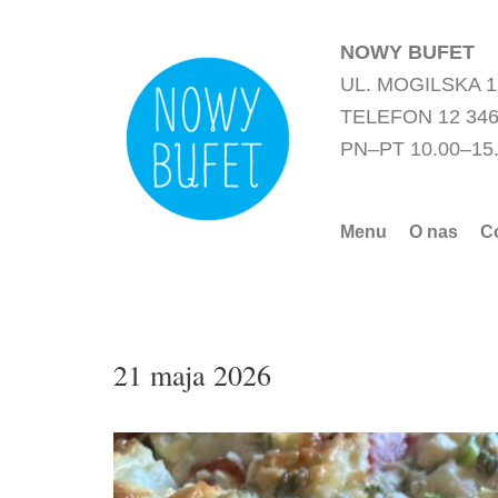
Przejdź
do
NOWY BUFET
treści
UL. MOGILSKA 
TELEFON 12 346
PN–PT 10.00–15
Menu
O nas
C
21 maja 2026