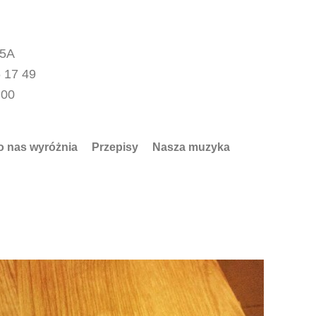
15A
 17 49
.00
o nas wyróżnia
Przepisy
Nasza muzyka