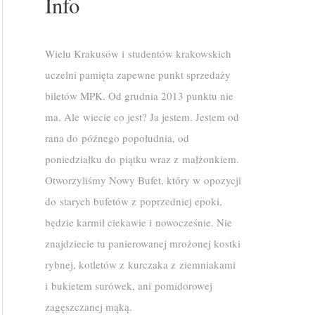
Info
Wielu Krakusów i studentów krakowskich
uczelni pamięta zapewne punkt sprzedaży
biletów MPK. Od grudnia 2013 punktu nie
ma. Ale wiecie co jest? Ja jestem. Jestem od
rana do późnego popołudnia, od
poniedziałku do piątku wraz z małżonkiem.
Otworzyliśmy Nowy Bufet, który w opozycji
do starych bufetów z poprzedniej epoki,
będzie karmił ciekawie i nowocześnie. Nie
znajdziecie tu panierowanej mrożonej kostki
rybnej, kotletów z kurczaka z ziemniakami
i bukietem surówek, ani pomidorowej
zagęszczanej mąką.