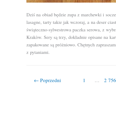
Dziś na obiad będzie zupa z marchewki i socze
lasagne, tarty takie jak wczoraj, a na deser ci
świąteczno-sylwestrowa paczka serowa, z wybr
Krakòw. Sery są trzy, dokładnie opisane na ka
zapakowane są próżniowo. Chętnych zapraszam 
z pytaniami.
←
Poprzedni
1
…
2 756