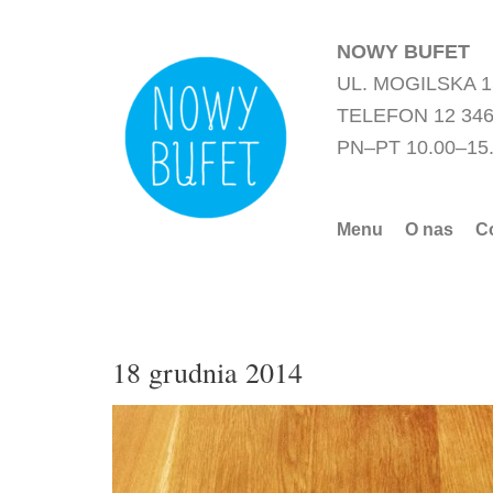
Przejdź
do
NOWY BUFET
treści
UL. MOGILSKA 
TELEFON 12 346
PN–PT 10.00–15
Menu
O nas
C
18 grudnia 2014