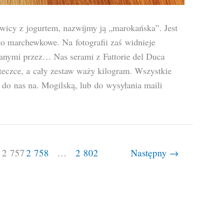
wicy z jogurtem, nazwijmy ją „marokańska”. Jest
asto marchewkowe. Na fotografii zaś widnieje
anymi przez… Nas serami z Fattorie del Duca
rteczce, a cały zestaw waży kilogram. Wszystkie
do nas na. Mogilską, lub do wysyłania maili
2 757
2 758
…
2 802
Następny
→