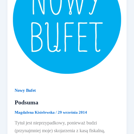
Nowy Bufet
Podsuma
Magdalena Kisielewska
/
29 września 2014
Tytuł jest nieprzypadkowy, ponieważ budzi
(przynajmniej moje) skojarzenia z kasą fiskalną,