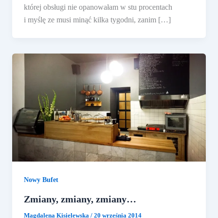
której obsługi nie opanowałam w stu procentach
i myślę ze musi minąć kilka tygodni, zanim […]
Nowy Bufet
Zmiany, zmiany, zmiany…
Magdalena Kisielewska
/
20 września 2014