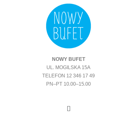
Przejdź
do
treści
NOWY BUFET
UL. MOGILSKA 15A
TELEFON 12 346 17 49
PN–PT 10.00–15.00
Menu