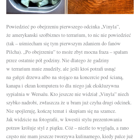
Powiedzieć po obejrzeniu pierwszego odcinka „Vinyla”,
że amerykanski szołbiznes to terrarium, to nic nie powiedzieć
(tak – uśmiecham się tym pierwszym zdaniem do fanów
Pilcha). „Po obejrzeniu” to może zbyt mocna fraza – spałam
przez ostatnie pół godziny. Nie dlatego że gadziny
w terrarium mnie znudziły, ale jeśli ktoś potrafi usnąć
na gałęzi drzewa albo na stojąco na koncercie pod ścianą,
kanapa i ekran komputera to dla niego jak ekskluzywna
sypialnia w Wersalu. Kto jeszcze nie widział „Vinyla” niech
szybko nadrobi, zwłaszcza że u bram już czyha drugi odcinek.
Nie spojleruję, kończę temat i skupiam się na szamce.
Jak widzicie na fotografii, w kwestii stylu prezentowania
potraw króluje styl z piątku. Cóż – nieźle to wygląda, a rano
często nie mam jeszcze tworzywa kulinarnego, kiedy palce już