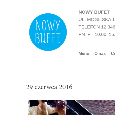
Przejdź
do
NOWY BUFET
treści
UL. MOGILSKA 
TELEFON 12 346
PN–PT 10.00–15
Menu
O nas
C
29 czerwca 2016