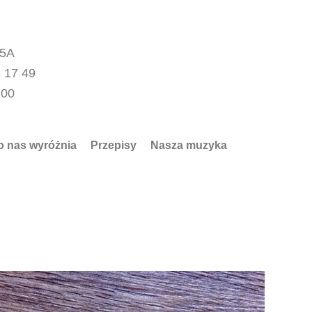
15A
 17 49
.00
o nas wyróżnia
Przepisy
Nasza muzyka