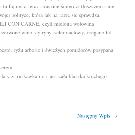
u fajnie, a teraz strasznie śmierdzi tłuszczem i nie
jej polityce, która jak na razie sie sprawdza.
 CHILI CON CARNE, czyli mielona wołowina
zerwone wino, cytryny, seler naciowy, oregano itd.
 pesto, ryżu arborio i świeżych pomidorów,posypana
 serem.
olaty z truskawkami, i jest cała blaszka kruchego
.
Następny Wpis
→